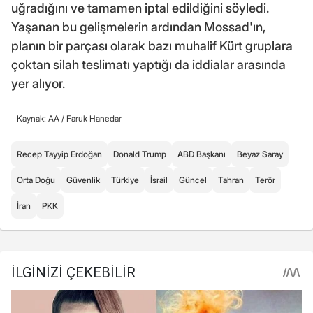
uğradığını ve tamamen iptal edildiğini söyledi.
Yaşanan bu gelişmelerin ardından Mossad'ın,
planın bir parçası olarak bazı muhalif Kürt gruplara
çoktan silah teslimatı yaptığı da iddialar arasında
yer alıyor.
Kaynak: AA /
Faruk Hanedar
Recep Tayyip Erdoğan
Donald Trump
ABD Başkanı
Beyaz Saray
Orta Doğu
Güvenlik
Türkiye
İsrail
Güncel
Tahran
Terör
İran
PKK