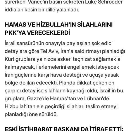
sürerken, Vance’in basın sekreteri Luke Schroeder
iddiaları kesin bir dille yalanladı.
HAMAS VE HİZBULLAH’IN SİLAHLARINI
PKK’YA VERECEKLERDİ
İsrail sansürünün onayıyla paylaşılan şok edici
detaylara göre Tel Aviv, İran'a saldırtmayı planladığı
Kürt gruplara yalnızca askeri teçhizat sağlamakla
kalmayacak, ilerlemelerini engellemek isteyecek
İran güçlerine karşı hava desteği ve uçuşa yasak
bölge de ilan edecekti. Planda dikkat çeken en
çarpıcı detay ise silahların kaynağı oldu; İsrail'in bu
gruplara, Gazze'de Hamas'tan ve Lübnan'de
Hizbullah'tan ele geçirdiği silahları teslim etmeyi
planladığı öne sürüldü.
ESKİ İSTİHBARAT BAŞKANI DA İTİRAF ETTİ: