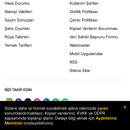
Hava Durumu
Kullanım Şartları
Namaz Vakitleri
Gizlilik Politikası
Seçim Sonuçları
Çerez Politikası
Şans Oyunları
Kişisel Verilerin Korunması
Rüya Tabirleri
Veri Sahibi Başvuru Formu
Yemek Tarifleri
Webmaster
Mobil Uygulamalar
RSS
Sitene Ekle
BİZİ TAKİP EDİN
×
Sizlere daha iyi hizmet sunabilmek adına sitemizde
çerez
konumlandırmaktayız. Kişisel verileriniz, KVKK ve GDPR
kapsamında toplanıp işlenir. Detaylı bilgi almak için
Aydınlatma
Metnimizi
inceleyebilirsiniz.