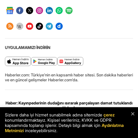
UYGULAMAMIZI İNDİRİN
Haberler.com: Türkiye’nin en kapsamlı haber sitesi. Son dakika haberleri
ve en güncel gelişmeler Haberler.com’da.
Haber: Kayınpederinin dudağını ısırarak parçalayan damat tutuklandı
- Haberler
×
Sizlere daha iyi hizmet sunabilmek adına sitemizde
çerez
Haber
Son Dakika
Haberler
konumlandırmaktayız. Kişisel verileriniz, KVKK ve GDPR
kapsamında toplanıp işlenir. Detaylı bilgi almak için
Aydınlatma
Gizlilik ve çerez ayarları
[Hata Bildir]
07.08.2026 08:03:41 #7.12# .HCFOK.
Metnimizi
inceleyebilirsiniz.