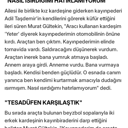
"NASIL ISIRDIĞIMI HATIRLAMIYORUM"
Ailesi ile birlikte kız kardeşine giderken kayınpederi
Adil Taşdemir'in kendilerini görerek küfür ettiğini
ileri süren Murat Gültekin, "Aracı kullanan kardeşim
'Yeter' diyerek kayınpederimin otomobilinin önüne
kırdı. Araçtan ben çıktım. Kayınpederimin elinde
tornavida vardı. Saldıracağını düşünerek vurdum.
Araçtan inerek bana yumruk atmaya başladı.
Annem araya girdi. Anneme vurdu. Bana vurmaya
başladı. Kendisi benden güçlüdür. O esnada canım
yanınca ben kendimi kurtarmak amacıyla dudağını
ısırmışım. Nasıl ısırdığımı hatırlamıyorum" dedi.
"TESADÜFEN KARŞILAŞTIK"
Bu sırada araçta bulunan beyzbol sopalarıyla iki
erkek kardeşinin kayınbiraderini darp ettiğini