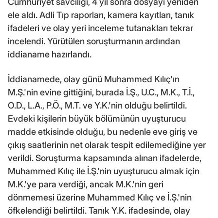
Cumhuriyet savcılığı, 4 yıl sonra dosyayı yeniden
ele aldı. Adli Tıp raporları, kamera kayıtları, tanık
ifadeleri ve olay yeri inceleme tutanakları tekrar
incelendi. Yürütülen soruşturmanın ardından
iddianame hazırlandı.
İddianamede, olay günü Muhammed Kılıç'ın
M.Ş.'nin evine gittiğini, burada İ.Ş., U.C., M.K., T.İ.,
O.D., L.A., P.Ö., M.T. ve Y.K.'nin olduğu belirtildi.
Evdeki kişilerin büyük bölümünün uyuşturucu
madde etkisinde olduğu, bu nedenle eve giriş ve
çıkış saatlerinin net olarak tespit edilemediğine yer
verildi. Soruşturma kapsamında alınan ifadelerde,
Muhammed Kılıç ile İ.Ş.'nin uyuşturucu almak için
M.K.'ye para verdiği, ancak M.K.'nin geri
dönmemesi üzerine Muhammed Kılıç ve İ.Ş.'nin
öfkelendiği belirtildi. Tanık Y.K. ifadesinde, olay