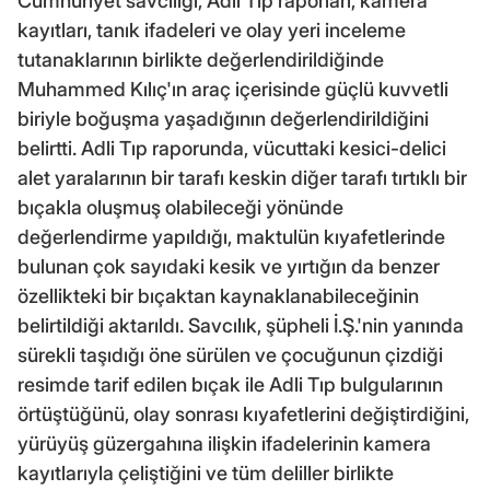
Cumhuriyet savcılığı, Adli Tıp raporları, kamera
kayıtları, tanık ifadeleri ve olay yeri inceleme
tutanaklarının birlikte değerlendirildiğinde
Muhammed Kılıç'ın araç içerisinde güçlü kuvvetli
biriyle boğuşma yaşadığının değerlendirildiğini
belirtti. Adli Tıp raporunda, vücuttaki kesici-delici
alet yaralarının bir tarafı keskin diğer tarafı tırtıklı bir
bıçakla oluşmuş olabileceği yönünde
değerlendirme yapıldığı, maktulün kıyafetlerinde
bulunan çok sayıdaki kesik ve yırtığın da benzer
özellikteki bir bıçaktan kaynaklanabileceğinin
belirtildiği aktarıldı. Savcılık, şüpheli İ.Ş.'nin yanında
sürekli taşıdığı öne sürülen ve çocuğunun çizdiği
resimde tarif edilen bıçak ile Adli Tıp bulgularının
örtüştüğünü, olay sonrası kıyafetlerini değiştirdiğini,
yürüyüş güzergahına ilişkin ifadelerinin kamera
kayıtlarıyla çeliştiğini ve tüm deliller birlikte