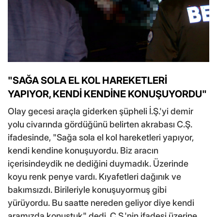
"SAĞA SOLA EL KOL HAREKETLERİ
YAPIYOR, KENDİ KENDİNE KONUŞUYORDU"
Olay gecesi araçla giderken şüpheli İ.Ş.'yi demir
yolu civarında gördüğünü belirten akrabası C.Ş.
ifadesinde, "Sağa sola el kol hareketleri yapıyor,
kendi kendine konuşuyordu. Biz aracın
içerisindeydik ne dediğini duymadık. Üzerinde
koyu renk penye vardı. Kıyafetleri dağınık ve
bakımsızdı. Birileriyle konuşuyormuş gibi
yürüyordu. Bu saatte nereden geliyor diye kendi
aramızda konuştuk" dedi. C.Ş.'nin ifadesi üzerine