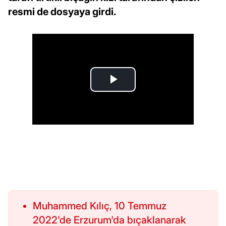
resmi de dosyaya girdi.
Muhammed Kılıç, 10 Temmuz
2022'de Erzurum'da bıçaklanarak