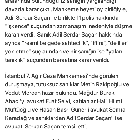
aralarında bulunduğu 12 sanığın yargılandığı
davada karar çıktı. Mahkeme heyeti oy birliğiyle,
Adil Serdar Saçan ile birlikte 11 polis hakkında
"işkence" suçundan zamanaşımı nedeniyle düşme
kararı verdi. Sanık Adil Serdar Saçan hakkında
ayrıca "resmi belgede sahtecilik", "iftira", "delilleri
yok etme" suçlarından ve bir sanığın ise "yalan
tanıklık" suçundan beraatına karar verildi.
İstanbul 7. Ağır Ceza Mahkemesi'nde görülen
duruşmaya, tutuksuz sanıklar Metin Rakipoğlu ve
Vedat Mercan hazır bulundu. Mağdur Burak
Abacı'yı avukat Fuat Selvi, katılanlar Halil Hilmi
Müftüoğlu ve Hasan Basri Güner'i avukat Semra
Karadağ ve sanıklardan Adil Serdar Saçan'ı ise
avukatı Serkan Saçan temsil etti.