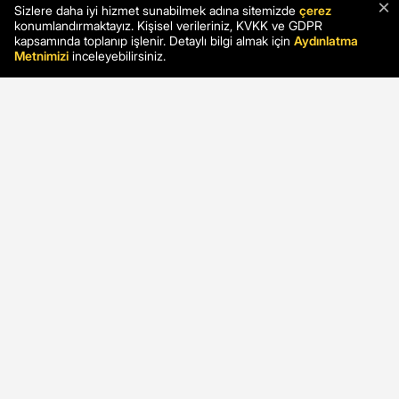
×
Sizlere daha iyi hizmet sunabilmek adına sitemizde
çerez
konumlandırmaktayız. Kişisel verileriniz, KVKK ve GDPR
kapsamında toplanıp işlenir. Detaylı bilgi almak için
Aydınlatma
Metnimizi
inceleyebilirsiniz.