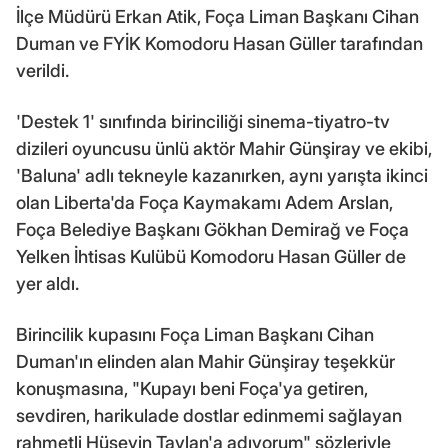
İlçe Müdürü Erkan Atik, Foça Liman Başkanı Cihan
Duman ve FYİK Komodoru Hasan Güller tarafından
verildi.
'Destek 1' sınıfında birinciliği sinema-tiyatro-tv
dizileri oyuncusu ünlü aktör Mahir Günşiray ve ekibi,
'Baluna' adlı tekneyle kazanırken, aynı yarışta ikinci
olan Liberta'da Foça Kaymakamı Adem Arslan,
Foça Belediye Başkanı Gökhan Demirağ ve Foça
Yelken İhtisas Kulübü Komodoru Hasan Güller de
yer aldı.
Birincilik kupasını Foça Liman Başkanı Cihan
Duman'ın elinden alan Mahir Günşiray teşekkür
konuşmasına, "Kupayı beni Foça'ya getiren,
sevdiren, harikulade dostlar edinmemi sağlayan
rahmetli Hüseyin Taylan'a adıyorum" sözleriyle