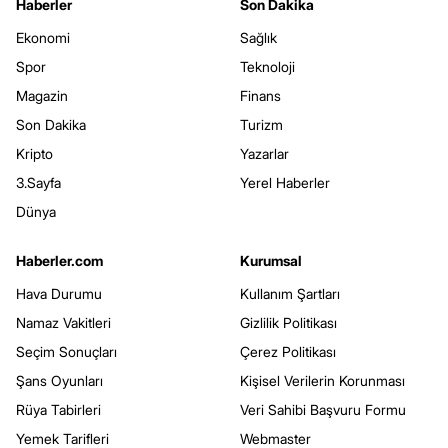
Haberler
Son Dakika
Ekonomi
Sağlık
Spor
Teknoloji
Magazin
Finans
Son Dakika
Turizm
Kripto
Yazarlar
3.Sayfa
Yerel Haberler
Dünya
Haberler.com
Kurumsal
Hava Durumu
Kullanım Şartları
Namaz Vakitleri
Gizlilik Politikası
Seçim Sonuçları
Çerez Politikası
Şans Oyunları
Kişisel Verilerin Korunması
Rüya Tabirleri
Veri Sahibi Başvuru Formu
Yemek Tarifleri
Webmaster