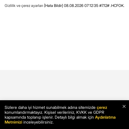
Gizlilik ve çerez ayarları
[Hata Bildir]
08.08.2026 07:12:35 #7.12# .HCFOK.
×
Sizlere daha iyi hizmet sunabilmek adına sitemizde
çerez
konumlandırmaktayız. Kişisel verileriniz, KVKK ve GDPR
kapsamında toplanıp işlenir. Detaylı bilgi almak için
Aydınlatma
Metnimizi
inceleyebilirsiniz.