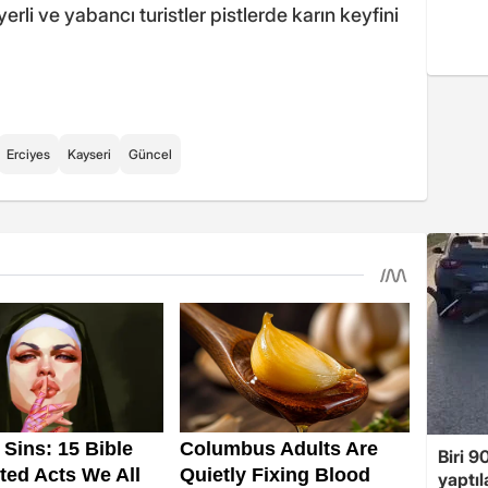
rli ve yabancı turistler pistlerde karın keyfini
Erciyes
Kayseri
Güncel
Biri 9
yaptıl