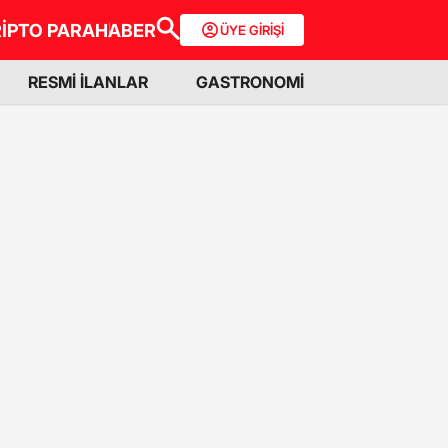
İPTO PARA
HABER
ÜYE GİRİŞİ
RESMİ İLANLAR
GASTRONOMİ