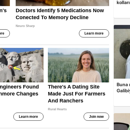
kolları
Buna r
Galibi