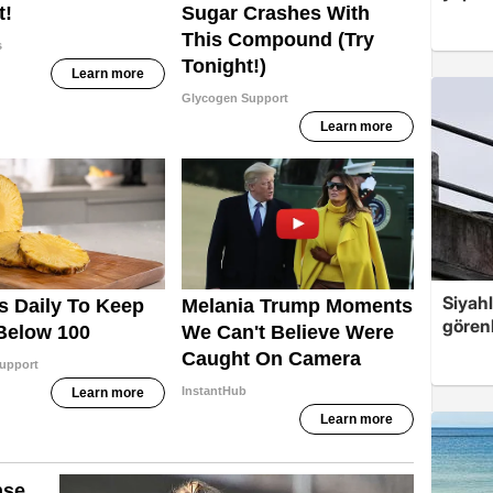
Siyahl
görenl