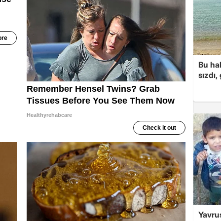
Bu hal
sızdı,
Yavrus