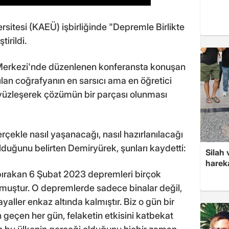
rsitesi (KAEÜ) işbirliğinde "Depremle Birlikte
irildi.
Merkezi'nde düzenlenen konferansta konuşan
lan coğrafyanın en sarsıcı ama en öğretici
 yüzleşerek çözümün bir parçası olunması
ekle nasıl yaşanacağı, nasıl hazırlanılacağı
olduğunu belirten Demiryürek, şunları kaydetti:
Silah 
hareka
 bırakan 6 Şubat 2023 depremleri birçok
olmuştur. O depremlerde sadece binalar değil,
hayaller enkaz altında kalmıştır. Biz o gün bir
geçen her gün, felaketin etkisini katbekat