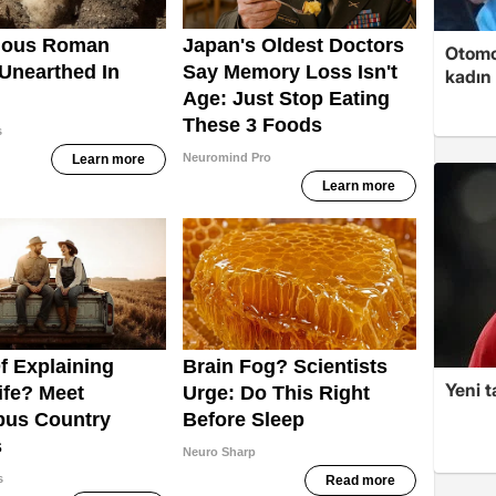
Otomob
kadın 
Yeni t