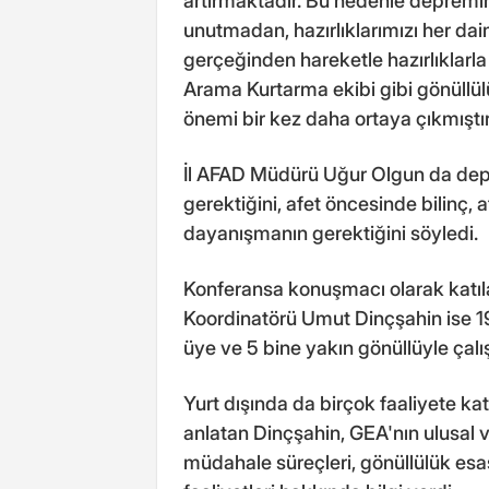
artırmaktadır. Bu nedenle depremi
unutmadan, hazırlıklarımızı her d
gerçeğinden hareketle hazırlıklarl
Arama Kurtarma ekibi gibi gönüllülü
önemi bir kez daha ortaya çıkmıştır
İl AFAD Müdürü Uğur Olgun da depr
gerektiğini, afet öncesinde bilinç, 
dayanışmanın gerektiğini söyledi.
Konferansa konuşmacı olarak katıl
Koordinatörü Umut Dinçşahin ise 19
üye ve 5 bine yakın gönüllüyle çalışt
Yurt dışında da birçok faaliyete katı
anlatan Dinçşahin, GEA'nın ulusal v
müdahale süreçleri, gönüllülük esas