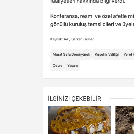
faaliyetleri hakkında bilgi verdi.
Konferansa, resmi ve özel afetle mü
gönüllü kuruluş temsilcileri ve üyeler
Kaynak: AA /
Serkan Güner
Murat Sefa Demiryürek
Kırşehir Valiliği
Yerel 
Çevre
Yaşam