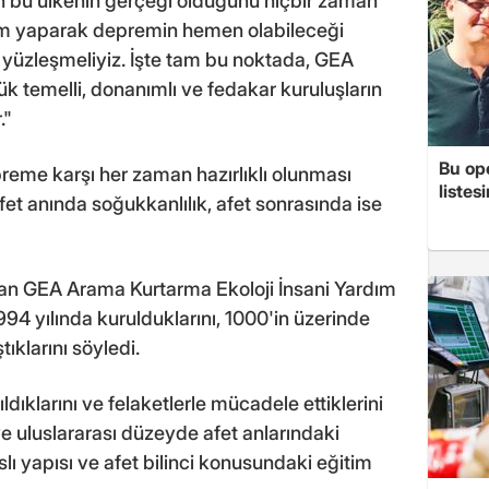
n bu ülkenin gerçeği olduğunu hiçbir zaman
aim yaparak depremin hemen olabileceği
a yüzleşmeliyiz. İşte tam bu noktada, GEA
k temelli, donanımlı ve fedakar kuruluşların
."
Bu op
eme karşı her zaman hazırlıklı olunması
listes
afet anında soğukkanlılık, afet sonrasında ise
an GEA Arama Kurtarma Ekoloji İnsani Yardım
94 yılında kurulduklarını, 1000'in üzerinde
ıklarını söyledi.
ldıklarını ve felaketlerle mücadele ettiklerini
e uluslararası düzeyde afet anlarındaki
lı yapısı ve afet bilinci konusundaki eğitim