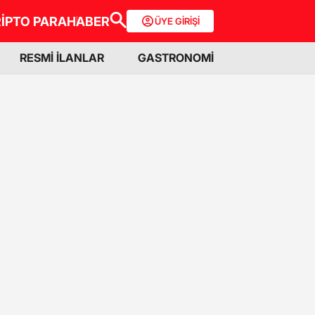
İPTO PARA
HABER
ÜYE GİRİŞİ
RESMİ İLANLAR
GASTRONOMİ