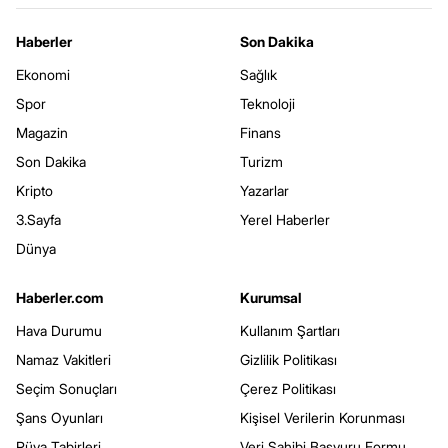
Haberler
Son Dakika
Ekonomi
Sağlık
Spor
Teknoloji
Magazin
Finans
Son Dakika
Turizm
Kripto
Yazarlar
3.Sayfa
Yerel Haberler
Dünya
Haberler.com
Kurumsal
Hava Durumu
Kullanım Şartları
Namaz Vakitleri
Gizlilik Politikası
Seçim Sonuçları
Çerez Politikası
Şans Oyunları
Kişisel Verilerin Korunması
Rüya Tabirleri
Veri Sahibi Başvuru Formu