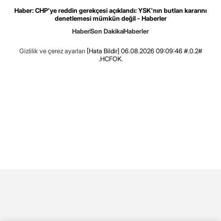
Haber: CHP'ye reddin gerekçesi açıklandı: YSK'nın butlan kararını
denetlemesi mümkün değil - Haberler
Haber
Son Dakika
Haberler
Gizlilik ve çerez ayarları
[Hata Bildir]
06.08.2026 09:09:46 #.0.2#
.HCFOK.