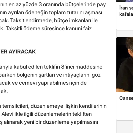
ının en az yüzde 3 oranında bütçelerinde pay
İran s
ının ayrılan ödeneğin toplam tutarını aşması
kafala
cak. Taksitlendirmede, bütçe imkanları ile
ak. Taksitli ödeme süresince kanuni faiz
YER AYIRACAK
arıyla kabul edilen teklifin 8'inci maddesine
parken bölgenin şartları ve ihtiyaçlarını göz
acak ve cemevi yapılabilmesi için de
cak.
Cansev
msilcileri, düzenlemeye ilişkin kendilerinin
Alevilikle ilgili düzenlemelerin tekliften
üş alınarak yeni bir düzenleme yapılmasını