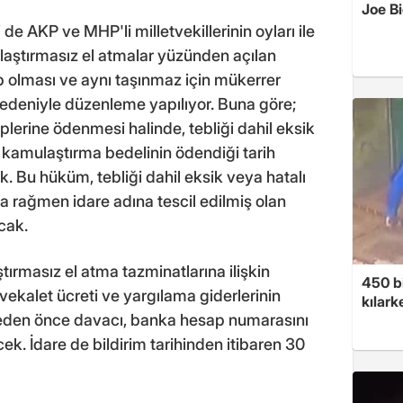
Joe B
i de AKP ve MHP'li milletvekillerinin oyları ile
laştırmasız el atmalar yüzünden açılan
 olması ve aynı taşınmaz için mükerrer
eniyle düzenleme yapılıyor. Buna göre;
lerine ödenmesi halinde, tebliği dahil eksik
, kamulaştırma bedelinin ödendiği tarih
k. Bu hüküm, tebliği dahil eksik veya hatalı
 rağmen idare adına tescil edilmiş olan
cak.
ırmasız el atma tazminatlarına ilişkin
450 bi
kalet ücreti ve yargılama giderlerinin
kılar
lmeden önce davacı, banka hesap numarasını
cek. İdare de bildirim tarihinden itibaren 30