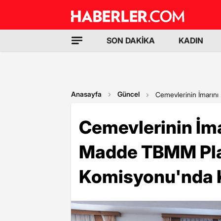
SON DAKİKA
KADIN
Anasayfa
Güncel
Cemevlerinin İmarın
Cemevlerinin İm
Madde TBMM Pla
Komisyonu'nda K