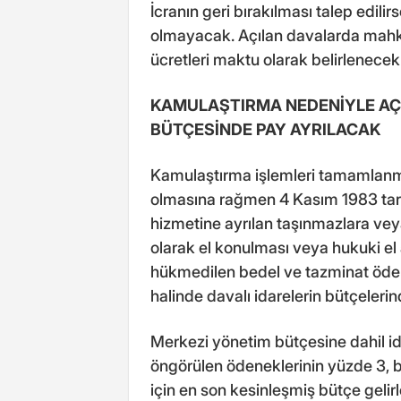
İcranın geri bırakılması talep edil
olmayacak. Açılan davalarda mahkem
ücretleri maktu olarak belirlenece
KAMULAŞTIRMA NEDENİYLE AÇI
BÜTÇESİNDE PAY AYRILACAK
Kamulaştırma işlemleri tamamlan
olmasına rağmen 4 Kasım 1983 ta
hizmetine ayrılan taşınmazlara veya
olarak el konulması veya hukuki el
hükmedilen bedel ve tazminat ödem
halinde davalı idarelerin bütçelerin
Merkezi yönetim bütçesine dahil ida
öngörülen ödeneklerinin yüzde 3, bele
için en son kesinleşmiş bütçe gelirl