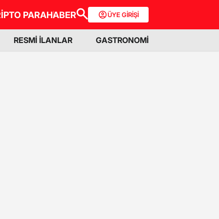
İPTO PARA
HABER
ÜYE GİRİŞİ
RESMİ İLANLAR
GASTRONOMİ