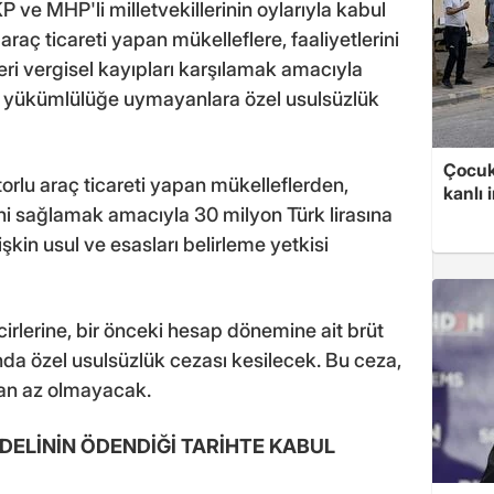
KP ve MHP'li milletvekillerinin oylarıyla kabul
raç ticareti yapan mükelleflere, faaliyetlerini
eri vergisel kayıpları karşılamak amacıyla
Bu yükümlülüğe uymayanlara özel usulsüzlük
Çocuk
orlu araç ticareti yapan mükelleflerden,
kanlı 
ini sağlamak amacıyla 30 milyon Türk lirasına
kin usul ve esasları belirleme yetkisi
rlerine, bir önceki hesap dönemine ait brüt
ında özel usulsüzlük cezası kesilecek. Bu ceza,
adan az olmayacak.
DELİNİN ÖDENDİĞİ TARİHTE KABUL