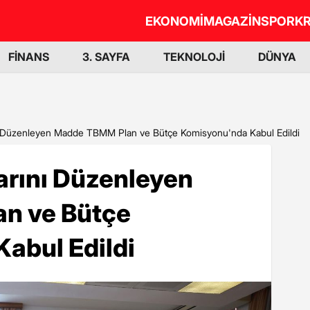
EKONOMİ
MAGAZİN
SPOR
KR
FİNANS
3. SAYFA
TEKNOLOJİ
DÜNYA
ı Düzenleyen Madde TBMM Plan ve Bütçe Komisyonu'nda Kabul Edildi
arını Düzenleyen
n ve Bütçe
abul Edildi