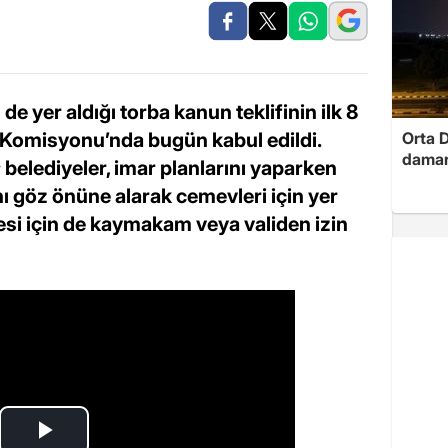
n de yer aldığı torba kanun teklifinin ilk 8
Komisyonu’nda bugün kabul edildi.
Orta D
damar
 belediyeler, imar planlarını yaparken
ını göz önüne alarak cemevleri için yer
esi için de kaymakam veya validen izin