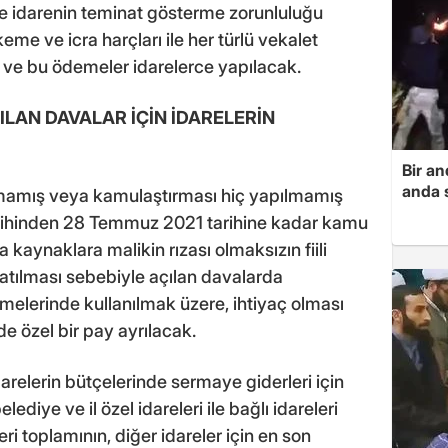
irse idarenin teminat gösterme zorunluluğu
e ve icra harçları ile her türlü vekalet
k ve bu ödemeler idarelerce yapılacak.
LAN DAVALAR İÇİN İDARELERİN
Bir a
anda s
mamış veya kamulaştırması hiç yapılmamış
rihinden 28 Temmuz 2021 tarihine kadar kamu
 kaynaklara malikin rızası olmaksızın fiili
 atılması sebebiyle açılan davalarda
elerinde kullanılmak üzere, ihtiyaç olması
de özel bir pay ayrılacak.
relerin bütçelerinde sermaye giderleri için
diye ve il özel idareleri ile bağlı idareleri
eri toplamının, diğer idareler için en son