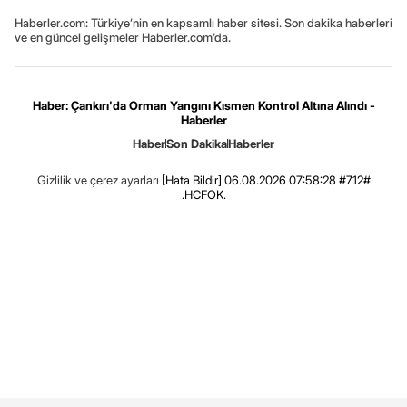
Haberler.com: Türkiye’nin en kapsamlı haber sitesi. Son dakika haberleri
ve en güncel gelişmeler Haberler.com’da.
Haber: Çankırı'da Orman Yangını Kısmen Kontrol Altına Alındı -
Haberler
Haber
Son Dakika
Haberler
Gizlilik ve çerez ayarları
[Hata Bildir]
06.08.2026 07:58:28 #7.12#
.HCFOK.