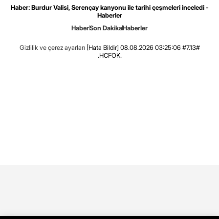
Haber: Burdur Valisi, Serençay kanyonu ile tarihi çeşmeleri inceledi -
Haberler
Haber
Son Dakika
Haberler
Gizlilik ve çerez ayarları
[Hata Bildir]
08.08.2026 03:25:06 #7.13#
.HCFOK.