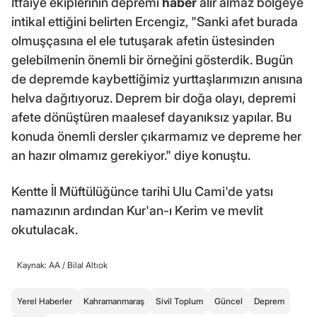
İtfaiye ekiplerinin depremi
haber
alır almaz bölgeye
intikal ettiğini belirten Ercengiz, "Sanki afet burada
olmuşçasına el ele tutuşarak afetin üstesinden
gelebilmenin önemli bir örneğini gösterdik. Bugün
de depremde kaybettiğimiz yurttaşlarımızın anısına
helva dağıtıyoruz. Deprem bir doğa olayı, depremi
afete dönüştüren maalesef dayanıksız yapılar. Bu
konuda önemli dersler çıkarmamız ve depreme her
an hazır olmamız gerekiyor." diye konuştu.
Kentte İl Müftülüğünce tarihi Ulu Cami'de yatsı
namazının ardından Kur'an-ı Kerim ve mevlit
okutulacak.
Kaynak: AA /
Bilal Altıok
Yerel Haberler
Kahramanmaraş
Sivil Toplum
Güncel
Deprem