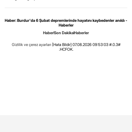
Haber: Burdur'da 6 Şubat depremlerinde hayatını kaybedenler anıldı -
Haberler
Haber
Son Dakika
Haberler
Gizlilik ve çerez ayarları
[Hata Bildir]
07.08.2026 09:53:03 #.0.3#
.HCFOK.