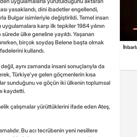
l eden uygulamalarla yürütüldüğünü aktaran
sı yasaklandı, dini ibadetler engellendi,
rla Bulgar isimleriyle değiştirildi. Temel insan
bu uygulamalara karşı ilk tepkiler 1984 yılının
a sürede ülke geneline yayıldı. Yaşanan
alınırken, birçok soydaş Belene başta olmak
İhbarl
fadelerini kullandı.
 değil, aynı zamanda insani sonuçlarıyla da
terek, Türkiye'ye gelen göçmenlerin kısa
lar sunduğunu ve göçün iki ülkenin toplumsal
nı kaydetti.
lik çalışmalar yürüttüklerini ifade eden Ateş,
alıdır. Bu acı tecrübenin yeni nesillere