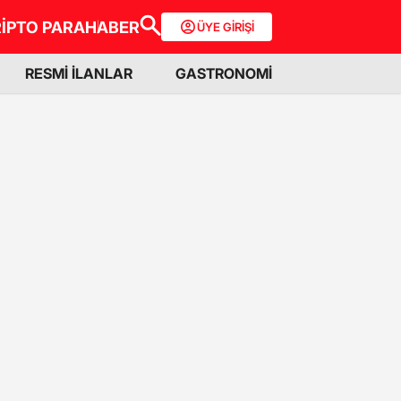
İPTO PARA
HABER
ÜYE GİRİŞİ
RESMİ İLANLAR
GASTRONOMİ