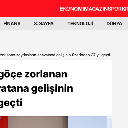
EKONOMİ
MAGAZİN
SPOR
KR
FİNANS
3. SAYFA
TEKNOLOJİ
DÜNYA
zorlanan soydaşların anavatana gelişinin üzerinden 37 yıl geçti
 göçe zorlanan
atana gelişinin
geçti