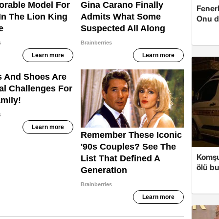
Fenerb
Onu d
Komşul
ölü b