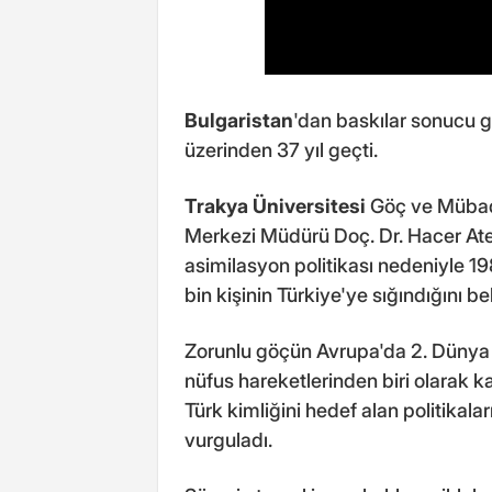
Bulgaristan
'dan baskılar sonucu g
üzerinden 37 yıl geçti.
Trakya Üniversitesi
Göç ve Mübad
Merkezi Müdürü Doç. Dr. Hacer Ateş
asimilasyon politikası nedeniyle 1
bin kişinin Türkiye'ye sığındığını beli
Zorunlu göçün Avrupa'da 2. Dünya
nüfus hareketlerinden biri olarak k
Türk kimliğini hedef alan politikala
vurguladı.