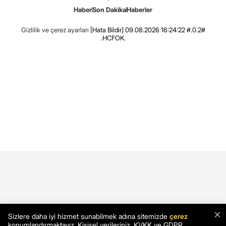
Haber
Son Dakika
Haberler
Gizlilik ve çerez ayarları
[Hata Bildir]
09.08.2026 16:24:22 #.0.2#
.HCFOK.
×
Sizlere daha iyi hizmet sunabilmek adına sitemizde
çerez
konumlandırmaktayız. Kişisel verileriniz, KVKK ve GDPR