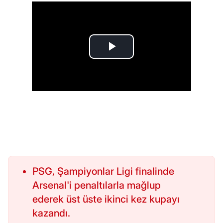
PSG, Şampiyonlar Ligi finalinde
Arsenal'i penaltılarla mağlup
ederek üst üste ikinci kez kupayı
kazandı.