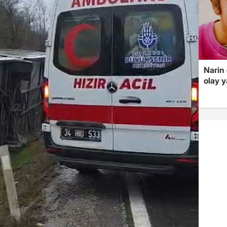
Narin
olay 