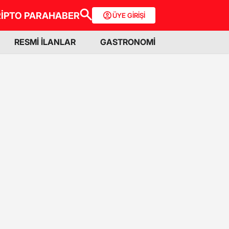
İPTO PARA
HABER
ÜYE GİRİŞİ
RESMİ İLANLAR
GASTRONOMİ