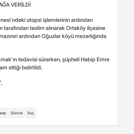
ĞA VERİLDİ
esi'ndeki otopsi işlemlerinin ardından
ı tarafından teslim alınarak Ortaköy ilçesine
 namazının ardından Oğuzlar köyü mezarlığında
kmak'ın tedavisi sürerken, şüpheli Habip Emre
m ettiği belirtildi.
,
aray
Güncel
Suç