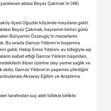
ıda yaralanan ablası Beyaz Çakmak'ın (48)
rtaköy ilçesi Oğuzlar köyünde meydana geldi.
 ablası Beyaz Çakmak, bayramın birinci günü
abaları Bünyamin Özsevgiç'in mezarlarını
dı. Bu sırada Gamze Yıldırım'ın boşanma
m geldi. Habip Emre Yıldırım, av tüfeğiyle eşi
aların isabet ettiği Gamze Yıldırım başından,
edekilerin ihbarı üzerine olay yerine sağlık ve
k ekibi, Gamze Yıldırım'ın yaşamını yitirdiğini
e ambulansla Aksaray Eğitim ve Araştırma
ri tarafından suç aleti tüfekle birlikte