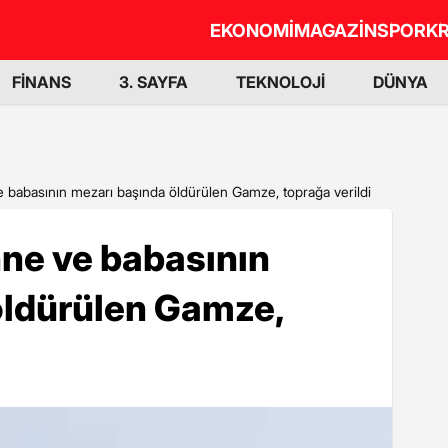
EKONOMİ
MAGAZİN
SPOR
KR
FİNANS
3. SAYFA
TEKNOLOJİ
DÜNYA
e babasının mezarı başında öldürülen Gamze, toprağa verildi
nne ve babasının
öldürülen Gamze,