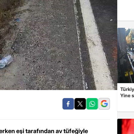
Türkiy
Yine s
rken eşi tarafından av tüfeğiyle