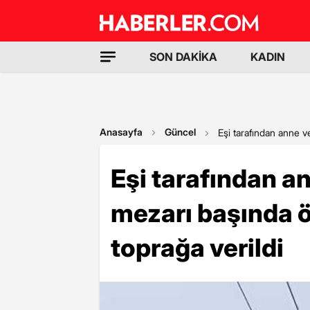
SON DAKİKA
KADIN
Anasayfa
Güncel
Eşi tarafından anne v
Eşi tarafından a
mezarı başında 
toprağa verildi