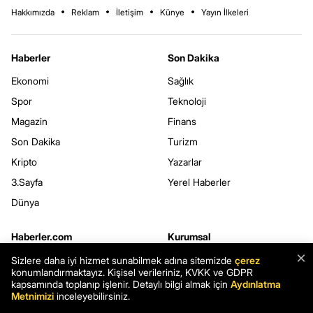
Hakkımızda
Reklam
İletişim
Künye
Yayın İlkeleri
Haberler
Son Dakika
Ekonomi
Sağlık
Spor
Teknoloji
Magazin
Finans
Son Dakika
Turizm
Kripto
Yazarlar
3.Sayfa
Yerel Haberler
Dünya
Haberler.com
Kurumsal
×
Hava Durumu
Kullanım Şartları
Sizlere daha iyi hizmet sunabilmek adına sitemizde
çerez
konumlandırmaktayız. Kişisel verileriniz, KVKK ve GDPR
Namaz Vakitleri
Gizlilik Politikası
kapsamında toplanıp işlenir. Detaylı bilgi almak için
Aydınlatma
Metnimizi
inceleyebilirsiniz.
Seçim Sonuçları
Çerez Politikası