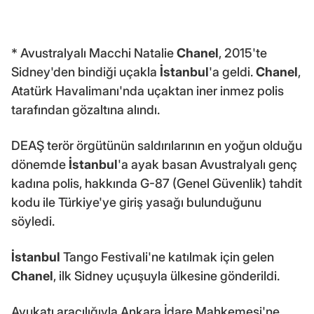
* Avustralyalı Macchi Natalie
Chanel
, 2015'te
Sidney'den bindiği uçakla
İstanbul
'a geldi.
Chanel
,
Atatürk Havalimanı'nda uçaktan iner inmez polis
tarafından gözaltına alındı.
DEAŞ terör örgütünün saldırılarının en yoğun olduğu
dönemde
İstanbul
'a ayak basan Avustralyalı genç
kadına polis, hakkında G-87 (Genel Güvenlik) tahdit
kodu ile Türkiye'ye giriş yasağı bulunduğunu
söyledi.
İstanbul
Tango Festivali'ne katılmak için gelen
Chanel
, ilk Sidney uçuşuyla ülkesine gönderildi.
Avukatı aracılığıyla Ankara İdare Mahkemesi'ne