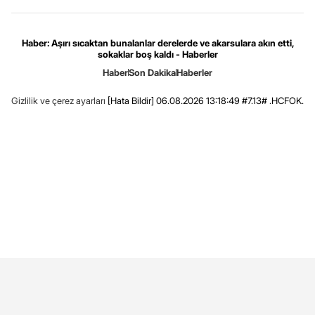
Haber: Aşırı sıcaktan bunalanlar derelerde ve akarsulara akın etti,
sokaklar boş kaldı - Haberler
Haber
Son Dakika
Haberler
Gizlilik ve çerez ayarları
[Hata Bildir]
06.08.2026 13:18:49 #7.13# .HCFOK.