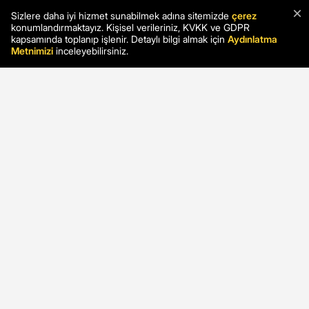
×
Sizlere daha iyi hizmet sunabilmek adına sitemizde
çerez
konumlandırmaktayız. Kişisel verileriniz, KVKK ve GDPR
kapsamında toplanıp işlenir. Detaylı bilgi almak için
Aydınlatma
Metnimizi
inceleyebilirsiniz.