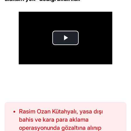
Rasim Ozan Kütahyalı, yasa dışı
bahis ve kara para aklama
operasyonunda gözaltına alınıp