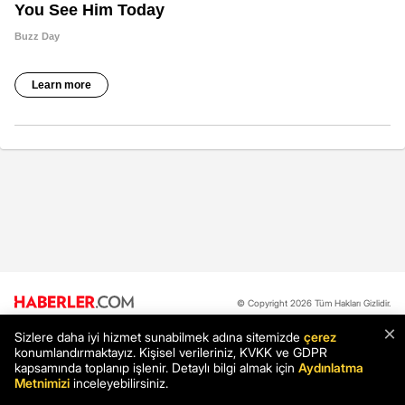
© Copyright 2026 Tüm Hakları Gizlidir.
×
Sizlere daha iyi hizmet sunabilmek adına sitemizde
çerez
konumlandırmaktayız. Kişisel verileriniz, KVKK ve GDPR
Hakkımızda
Reklam
İletişim
Künye
Yayın İlkeleri
kapsamında toplanıp işlenir. Detaylı bilgi almak için
Aydınlatma
Metnimizi
inceleyebilirsiniz.