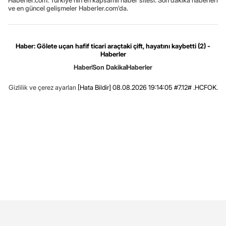
Haberler.com: Türkiye’nin en kapsamlı haber sitesi. Son dakika haberleri
ve en güncel gelişmeler Haberler.com’da.
Haber: Gölete uçan hafif ticari araçtaki çift, hayatını kaybetti (2) -
Haberler
Haber
Son Dakika
Haberler
Gizlilik ve çerez ayarları
[Hata Bildir]
08.08.2026 19:14:05 #7.12# .HCFOK.