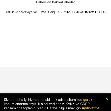
Haber
Son Dakika
Haberler
Gizlilik ve çerez ayarları
[Hata Bildir]
07.08.2026 06:01:31 #7.12# .HCFOK.
×
Sizlere daha iyi hizmet sunabilmek adına sitemizde
çerez
konumlandırmaktayız. Kişisel verileriniz, KVKK ve GDPR
kapsamında toplanıp işlenir. Detaylı bilgi almak için
Aydınlatma