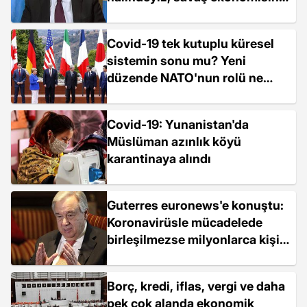
geçmeliyiz
Covid-19 tek kutuplu küresel
sistemin sonu mu? Yeni
düzende NATO'nun rolü ne
olabilir?
Covid-19: Yunanistan'da
Müslüman azınlık köyü
karantinaya alındı
Guterres euronews'e konuştu:
Koronavirüsle mücadelede
birleşilmezse milyonlarca kişi
ölebilir
Borç, kredi, iflas, vergi ve daha
pek çok alanda ekonomik