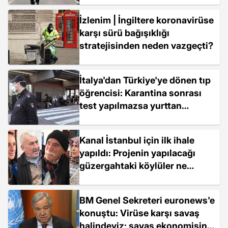
İzlenim | İngiltere koronavirüse
karşı sürü bağışıklığı
stratejisinden neden vazgeçti?
İtalya'dan Türkiye'ye dönen tıp
öğrencisi: Karantina sonrası
test yapılmazsa yurttan
çıkmayacağım
Kanal İstanbul için ilk ihale
yapıldı: Projenin yapılacağı
güzergahtaki köylüler ne
düşünüyor?
BM Genel Sekreteri euronews'e
konuştu: Virüse karşı savaş
halindeyiz; savaş ekonomisine