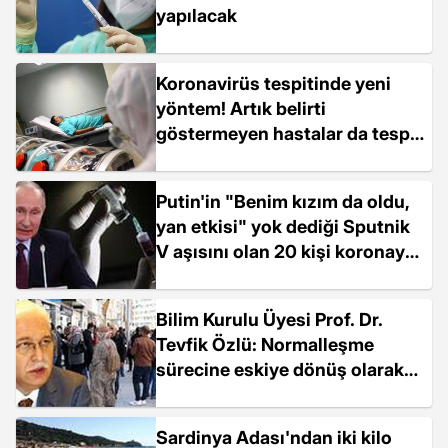
yapılacak
Koronavirüs tespitinde yeni
yöntem! Artık belirti
göstermeyen hastalar da tespit
edilebilecek
Putin'in "Benim kızım da oldu,
yan etkisi" yok dediği Sputnik
V aşısını olan 20 kişi koronaya
yakalandı
Bilim Kurulu Üyesi Prof. Dr.
Tevfik Özlü: Normalleşme
sürecine eskiye dönüş olarak
bakılmamalı
Sardinya Adası'ndan iki kilo