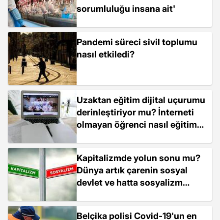
sorumluluğu insana ait'
Pandemi süreci sivil toplumu
nasıl etkiledi?
Uzaktan eğitim dijital uçurumu
derinleştiriyor mu? İnterneti
olmayan öğrenci nasıl eğitim
alacak?
Kapitalizmde yolun sonu mu?
Dünya artık çarenin sosyal
devlet ve hatta sosyalizm
olduğunu mu gördü?
Belçika polisi Covid-19'un en