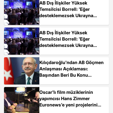
AB Dış İlişkiler Yüksek
Temsilcisi Borrell: 'Eğer
desteklemezsek Ukrayna
birkaç gün içinde düşer'
AB Dış İlişkiler Yüksek
Temsilcisi Borrell: 'Eğer
desteklemezsek Ukrayna
birkaç gün içinde düşer'
Kılıçdaroğlu'ndan AB Göçmen
Anlaşması Açıklaması:
Başından Beri Bu Konu
Hakkında Çok Nettim. Önce
Türkiye
Oscar'lı film müziklerinin
yapımcısı Hans Zimmer
Euronews'e yeni projelerini
anlattı