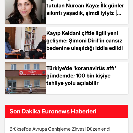
tutulan Nurcan Kaya: İlk günler
sıkıntı yaşadık, şimdi iyiyiz |
Video
Kayıp Keldani çiftle ilgili yeni
gelişme: Şimoni Diril'in cansız
bedenine ulaşıldığı iddia edildi
Türkiye'de 'koranavirüs affı'
gündemde; 100 bin kişiye
tahliye yolu açılabilir
Son Dakika Euronews Haberleri
Brüksel'de Avrupa Genişleme Zirvesi Düzenlendi