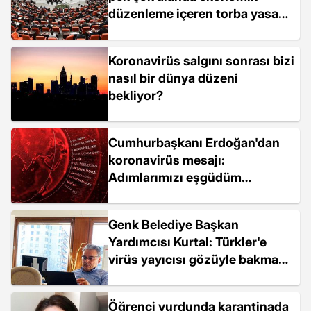
düzenleme içeren torba yasa
kabul edildi
Koronavirüs salgını sonrası bizi
nasıl bir dünya düzeni
bekliyor?
Cumhurbaşkanı Erdoğan'dan
koronavirüs mesajı:
Adımlarımızı eşgüdüm
içerisinde atmayı sürdürüyoruz
Genk Belediye Başkan
Yardımcısı Kurtal: Türkler'e
virüs yayıcısı gözüyle bakmaya
başladılar
Öğrenci yurdunda karantinada