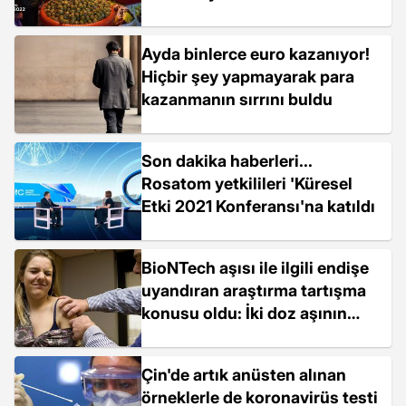
Ayda binlerce euro kazanıyor!
Hiçbir şey yapmayarak para
kazanmanın sırrını buldu
Son dakika haberleri...
Rosatom yetkilileri 'Küresel
Etki 2021 Konferansı'na katıldı
BioNTech aşısı ile ilgili endişe
uyandıran araştırma tartışma
konusu oldu: İki doz aşının
koruyuculuğu kısa sürede
yüzde 47'nin altına düşüyor
Çin'de artık anüsten alınan
örneklerle de koronavirüs testi