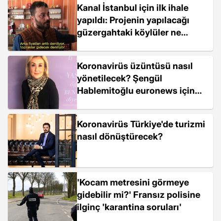
Kanal İstanbul için ilk ihale
yapıldı: Projenin yapılacağı
güzergahtaki köylüler ne
düşünüyor?
Koronavirüs üzüntüsü nasıl
yönetilecek? Şengül
Hablemitoğlu euronews için
yazdı
Koronavirüs Türkiye'de turizmi
nasıl dönüştürecek?
'Kocam metresini görmeye
gidebilir mi?' Fransız polisine
ilginç 'karantina soruları'