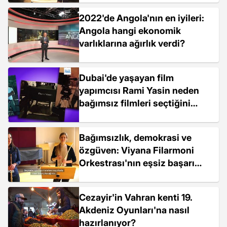
2022'de Angola'nın en iyileri:
Angola hangi ekonomik
varlıklarına ağırlık verdi?
Dubai'de yaşayan film
yapımcısı Rami Yasin neden
bağımsız filmleri seçtiğini
anlattı
Bağımsızlık, demokrasi ve
özgüven: Viyana Filarmoni
Orkestrası'nın eşsiz başarı
öyküsü
Cezayir'in Vahran kenti 19.
Akdeniz Oyunları'na nasıl
hazırlanıyor?