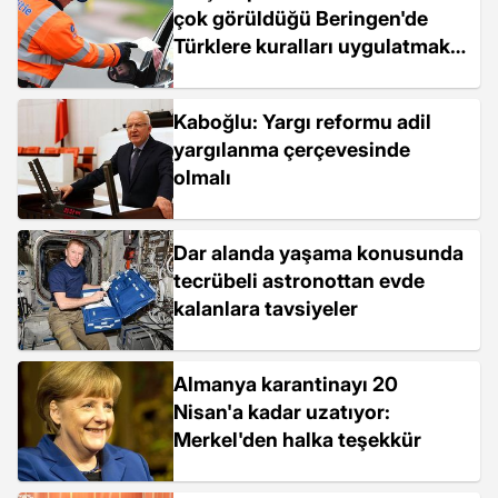
çok görüldüğü Beringen'de
Türklere kuralları uygulatmakta
zorlanıyor
Kaboğlu: Yargı reformu adil
yargılanma çerçevesinde
olmalı
Dar alanda yaşama konusunda
tecrübeli astronottan evde
kalanlara tavsiyeler
Almanya karantinayı 20
Nisan'a kadar uzatıyor:
Merkel'den halka teşekkür