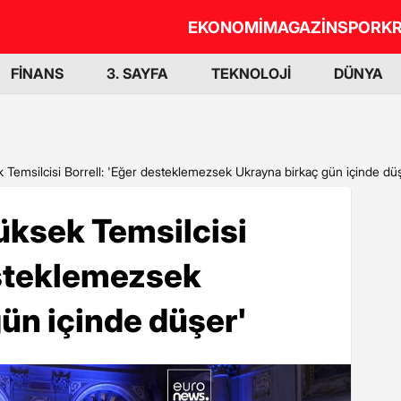
EKONOMİ
MAGAZİN
SPOR
KR
FİNANS
3. SAYFA
TEKNOLOJİ
DÜNYA
ek Temsilcisi Borrell: 'Eğer desteklemezsek Ukrayna birkaç gün içinde dü
Yüksek Temsilcisi
esteklemezsek
ün içinde düşer'