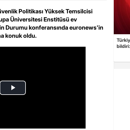
Güvenlik Politikası Yüksek Temsilcisi
upa Üniversitesi Enstitüsü ev
iğin Durumu konferansında euronews'in
na konuk oldu.
Türkiy
bildir