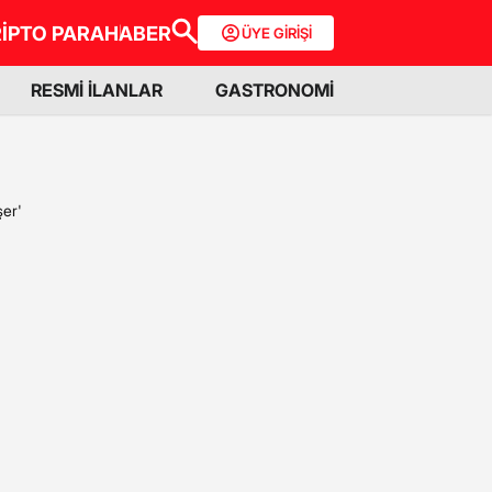
İPTO PARA
HABER
ÜYE GİRİŞİ
RESMİ İLANLAR
GASTRONOMİ
şer'