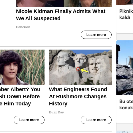
Piknik
kaldı
Bu ot
konakl