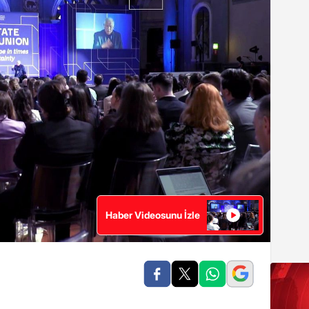
Haber Videosunu İzle