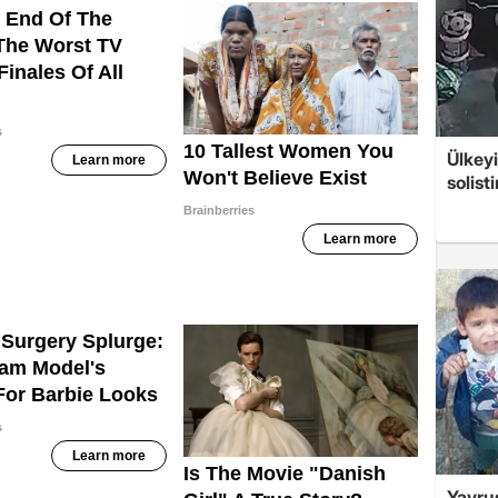
Ülkeyi
solist
Yavrus