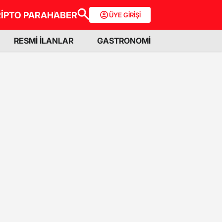
İPTO PARA
HABER
ÜYE GİRİŞİ
RESMİ İLANLAR
GASTRONOMİ