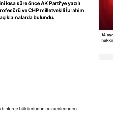
ini kısa süre önce AK Parti’ye yazılı
profesörü ve CHP milletvekili İbrahim
açıklamalarda bulundu.
14 ayd
hakkın
n binlerce hükümlünün cezaevlerinden