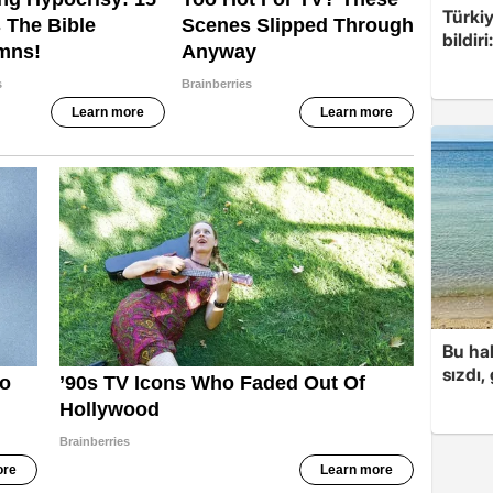
Türkiy
bildir
Bu hal
sızdı,