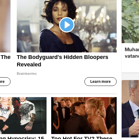
Muham
vatan