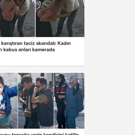
 karıştıran taciz skandalı: Kadın
in kabus anları kamerada
unu toprağa verip kendisini katilin