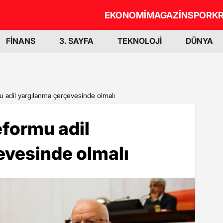
EKONOMİ
MAGAZİN
SPOR
KR
FİNANS
3. SAYFA
TEKNOLOJİ
DÜNYA
u adil yargılanma çerçevesinde olmalı
eformu adil
evesinde olmalı