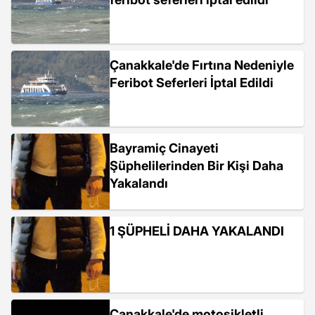
Çanakkale'de Fırtına Nedeniyle
Feribot Seferleri İptal Edildi
Bayramiç Cinayeti
Şüphelilerinden Bir Kişi Daha
Yakalandı
1 ŞÜPHELİ DAHA YAKALANDI
Çanakkale'de motosikletli