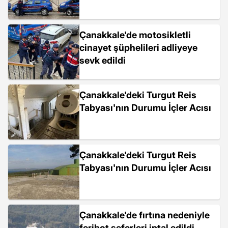
Çanakkale'de motosikletli
cinayet şüphelileri adliyeye
sevk edildi
Çanakkale'deki Turgut Reis
Tabyası'nın Durumu İçler Acısı
Çanakkale'deki Turgut Reis
Tabyası'nın Durumu İçler Acısı
Çanakkale'de fırtına nedeniyle
feribot seferleri iptal edildi