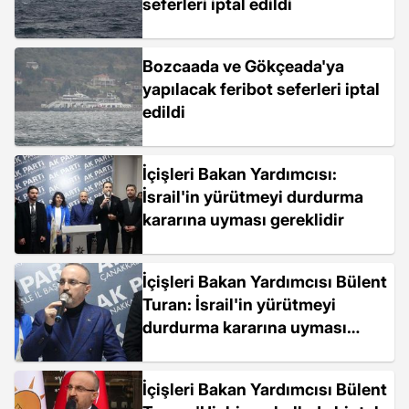
seferleri iptal edildi
Bozcaada ve Gökçeada'ya
yapılacak feribot seferleri iptal
edildi
İçişleri Bakan Yardımcısı:
İsrail'in yürütmeyi durdurma
kararına uyması gereklidir
İçişleri Bakan Yardımcısı Bülent
Turan: İsrail'in yürütmeyi
durdurma kararına uyması
gereklidir
İçişleri Bakan Yardımcısı Bülent