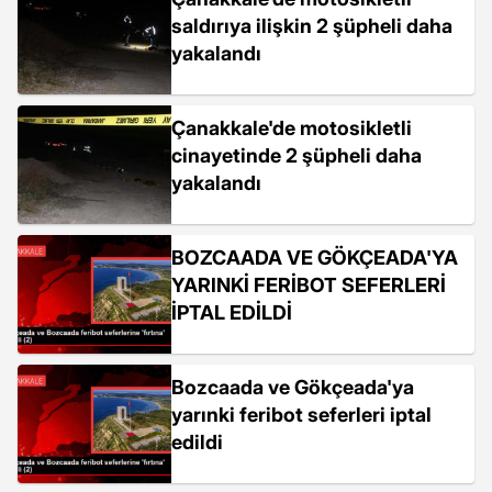
saldırıya ilişkin 2 şüpheli daha
yakalandı
Çanakkale'de motosikletli
cinayetinde 2 şüpheli daha
yakalandı
BOZCAADA VE GÖKÇEADA'YA
YARINKİ FERİBOT SEFERLERİ
İPTAL EDİLDİ
Bozcaada ve Gökçeada'ya
yarınki feribot seferleri iptal
edildi