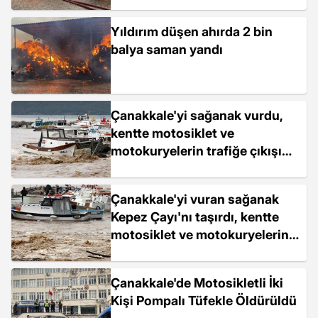
Yıldırım düşen ahırda 2 bin
balya saman yandı
Çanakkale'yi sağanak vurdu,
kentte motosiklet ve
motokuryelerin trafiğe çıkışı
yasaklandı
Çanakkale'yi vuran sağanak
Kepez Çayı'nı taşırdı, kentte
motosiklet ve motokuryelerin
trafiğe çıkışı yasaklandı
Çanakkale'de Motosikletli İki
Kişi Pompalı Tüfekle Öldürüldü