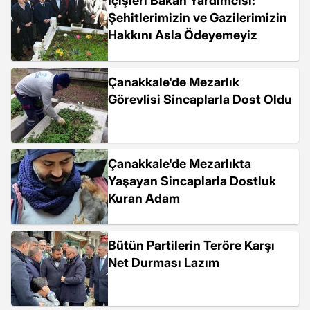
İçişleri Bakan Yardımcısı:
Şehitlerimizin ve Gazilerimizin
Hakkını Asla Ödeyemeyiz
Çanakkale'de Mezarlık
Görevlisi Sincaplarla Dost Oldu
Çanakkale'de Mezarlıkta
Yaşayan Sincaplarla Dostluk
Kuran Adam
Bütün Partilerin Teröre Karşı
Net Durması Lazım