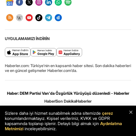
UYGULAMAMIZI İNDİRİN
Haberler.com: Türkiye’nin en kapsamlı haber sitesi. Son dakika haberleri
ve en güncel gelişmeler Haberler.com’da.
Haber: DEM Partisi Van'da Özgürlük Yürüyüşü düzenledi - Haberler
Haber
Son Dakika
Haberler
×
Sizlere daha iyi hizmet sunabilmek adına sitemizde
çerez
Gizlilik ve çerez ayarları
[Hata Bildir]
06.08.2026 22:10:14 #7.12# .HCFOK.
konumlandırmaktayız. Kişisel verileriniz, KVKK ve GDPR
kapsamında toplanıp işlenir. Detaylı bilgi almak için
Aydınlatma
Metnimizi
inceleyebilirsiniz.