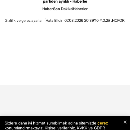
partiden ayrıldı - Haberler
Haber
Son Dakika
Haberler
Gizlilik ve çerez ayarları
[Hata Bildir]
07.08.2026 20:39:10 #.0.2# .HCFOK.
×
Sizlere daha iyi hizmet sunabilmek adına sitemizde
çerez
konumlandırmaktayız. Kişisel verileriniz, KVKK ve GDPR