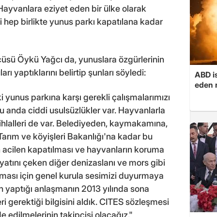
 Hayvanlara eziyet eden bir ülke olarak
hep birlikte yunus parkı kapatılana kadar
üsü Öykü Yağcı da, yunuslara özgürlerinin
rı yaptıklarını belirtip şunları söyledi:
ABD i
eden r
 yunus parkına karşı gerekli çalışmalarımızı
 anda ciddi usulsüzlükler var. Hayvanlarla
uk ihlalleri de var. Belediyeden, kaymakamına,
Tarım ve köyişleri Bakanlığı'na kadar bu
n acilen kapatılması ve hayvanların koruma
ayatını çeken diğer denizaslanı ve mors gibi
nması için genel kurula sesimizi duyurmaya
in yaptığı anlaşmanın 2013 yılında sona
ri gerektiği bilgisini aldık. CITES sözleşmesi
 edilmelerinin takipçisi olacağız."