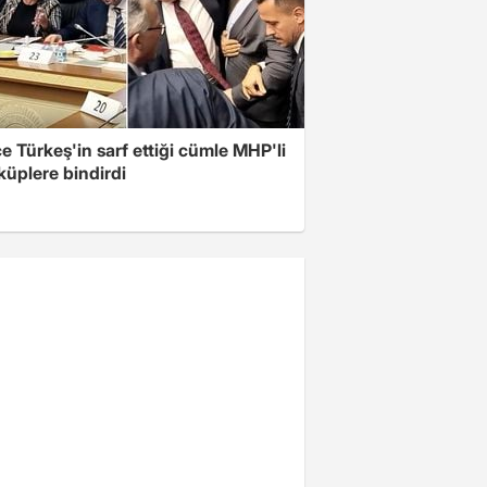
 Türkeş'in sarf ettiği cümle MHP'li
 küplere bindirdi