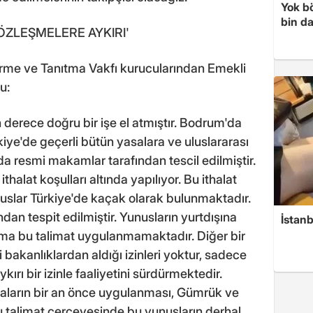
Yok bö
bin da
ÖZLEŞMELERE AYKIRI'
rme ve Tanıtma Vakfı kurucularından Emekli
u:
derece doğru bir işe el atmıştır. Bodrum'da
kiye'de geçerli bütün yasalara ve uluslararası
 da resmi makamlar tarafından tescil edilmiştir.
ithalat koşulları altında yapılıyor. Bu ithalat
nuslar Türkiye'de kaçak olarak bulunmaktadır.
dan tespit edilmiştir. Yunusların yurtdışına
İstanb
r ama bu talimat uygulanmamaktadır. Diğer bir
 bakanlıklardan aldığı izinleri yoktur, sadece
rı bir izinle faaliyetini sürdürmektedir.
aların bir an önce uygulanması, Gümrük ve
u talimat çerçevesinde bu yunusların derhal