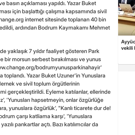
e basın açıklaması yapıldı. Yazar Buket
ması için başlattığı çalışma kapsamında sivil
hange.org internet sitesinde toplanan 40 bin
m edildi, ardından Bodrum Kaymakamı Mehmet
Ayyüce
vekili
e yaklaşık 7 yıldır faaliyet gösteren Park
le bir morsun serbest bırakılması ve yunus
//www.change.org/bodrumyunusparkinahayir'
 toplandı. Yazar Buket Uzuner'in Yunuslara
rnek ve sivil toplum örgütlerinin
i gerçekleştirildi. Eyleme katılanlar, ellerinde
', 'Yunusları hapsetmeyin, onlar özgürlüğe
ra, yunuslara özgürlük', "Kanlı ticarete dur de!
odrum çarşı katliama karşı', 'Yunuslara
yazılı pankartlar açtı. Bazı katılımcılar da