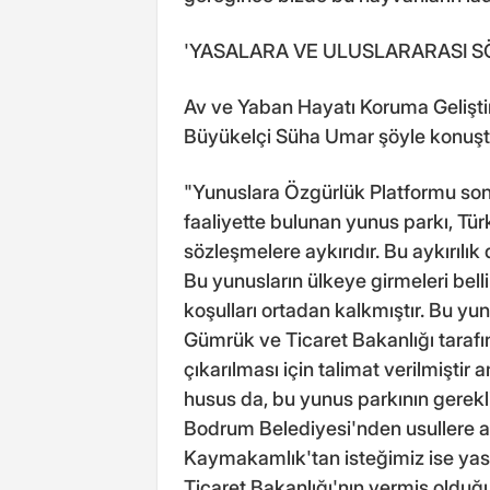
'YASALARA VE ULUSLARARASI S
Av ve Yaban Hayatı Koruma Gelişti
Büyükelçi Süha Umar şöyle konuşt
"Yunuslara Özgürlük Platformu son 
faaliyette bulunan yunus parkı, Tür
sözleşmelere aykırıdır. Bu aykırılık
Bu yunusların ülkeye girmeleri belli 
koşulları ortadan kalkmıştır. Bu yu
Gümrük ve Ticaret Bakanlığı tarafın
çıkarılması için talimat verilmişti
husus da, bu yunus parkının gerekli
Bodrum Belediyesi'nden usullere aykı
Kaymakamlık'tan isteğimiz ise yas
Ticaret Bakanlığı'nın vermiş olduğ