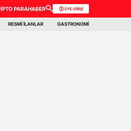
İPTO PARA
HABER
ÜYE GİRİŞİ
RESMİ İLANLAR
GASTRONOMİ