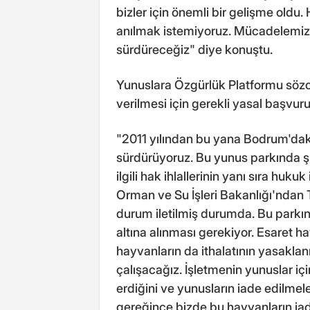
bizler için önemli bir gelişme oldu.
anılmak istemiyoruz. Mücadelemizi 
sürdüreceğiz" diye konuştu.
Yunuslara Özgürlük Platformu sözc
verilmesi için gerekli yasal başvurula
"2011 yılından bu yana Bodrum'daki
sürdürüyoruz. Bu yunus parkında şu
ilgili hak ihlallerinin yanı sıra huk
Orman ve Su İşleri Bakanlığı'ndan 
durum iletilmiş durumda. Bu parkı
altına alınması gerekiyor. Esaret h
hayvanların da ithalatının yasakla
çalışacağız. İşletmenin yunuslar iç
erdiğini ve yunusların iade edilmele
gereğince bizde bu hayvanların iade