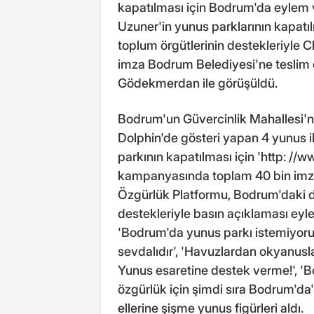
kapatılması için Bodrum'da eylem v
Uzuner'in yunus parklarının kapatıl
toplum örgütlerinin destekleriyle C
imza Bodrum Belediyesi'ne tesli
Gödekmerdan ile görüşüldü.
Bodrum'un Güvercinlik Mahallesi'nd
Dolphin'de gösteri yapan 4 yunus i
parkının kapatılması için 'http: 
kampanyasında toplam 40 bin imza
Özgürlük Platformu, Bodrum'daki de
destekleriyle basın açıklaması eylem
'Bodrum'da yunus parkı istemiyoruz
sevdalıdır', 'Havuzlardan okyanusla
Yunus esaretine destek verme!', 'B
özgürlük için şimdi sıra Bodrum'da' 
ellerine şişme yunus figürleri aldı.