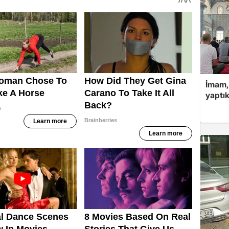
İmam,
yaptık