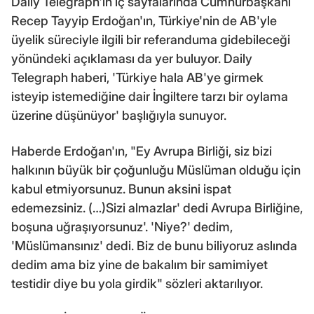
Daily Telegraph'ın iç sayfalarında Cumhurbaşkanı
Recep Tayyip Erdoğan'ın, Türkiye'nin de AB'yle
üyelik süreciyle ilgili bir referanduma gidebileceği
yönündeki açıklaması da yer buluyor. Daily
Telegraph haberi, 'Türkiye hala AB'ye girmek
isteyip istemediğine dair İngiltere tarzı bir oylama
üzerine düşünüyor' başlığıyla sunuyor.
Haberde Erdoğan'ın, "Ey Avrupa Birliği, siz bizi
halkının büyük bir çoğunluğu Müslüman olduğu için
kabul etmiyorsunuz. Bunun aksini ispat
edemezsiniz. (…)Sizi almazlar' dedi Avrupa Birliğine,
boşuna uğraşıyorsunuz'. 'Niye?' dedim,
'Müslümansınız' dedi. Biz de bunu biliyoruz aslında
dedim ama biz yine de bakalım bir samimiyet
testidir diye bu yola girdik" sözleri aktarılıyor.