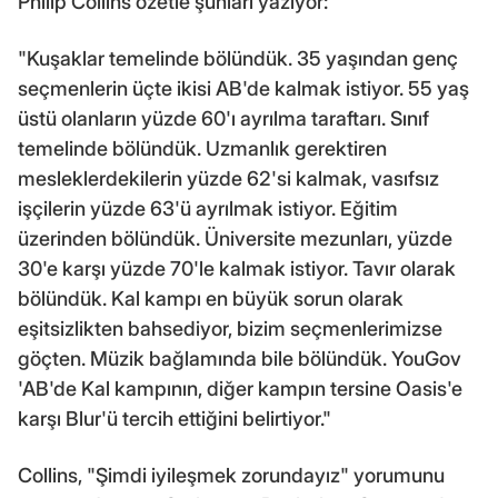
Philip Collins özetle şunları yazıyor:
"Kuşaklar temelinde bölündük. 35 yaşından genç
seçmenlerin üçte ikisi AB'de kalmak istiyor. 55 yaş
üstü olanların yüzde 60'ı ayrılma taraftarı. Sınıf
temelinde bölündük. Uzmanlık gerektiren
mesleklerdekilerin yüzde 62'si kalmak, vasıfsız
işçilerin yüzde 63'ü ayrılmak istiyor. Eğitim
üzerinden bölündük. Üniversite mezunları, yüzde
30'e karşı yüzde 70'le kalmak istiyor. Tavır olarak
bölündük. Kal kampı en büyük sorun olarak
eşitsizlikten bahsediyor, bizim seçmenlerimizse
göçten. Müzik bağlamında bile bölündük. YouGov
'AB'de Kal kampının, diğer kampın tersine Oasis'e
karşı Blur'ü tercih ettiğini belirtiyor."
Collins, "Şimdi iyileşmek zorundayız" yorumunu