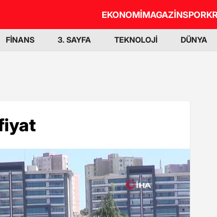
EKONOMİ
MAGAZİN
SPOR
KR
FİNANS
3. SAYFA
TEKNOLOJİ
DÜNYA
 fiyat