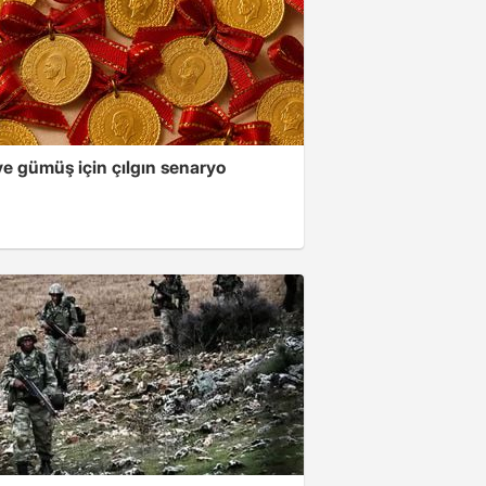
ve gümüş için çılgın senaryo