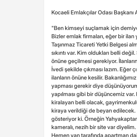
Kocaeli Emlakçılar Odası Başkanı Al
"Ben kimseyi suçlamak için demiyo
Bizler emlak firmaları, eğer bir ila
Taşınmaz Ticareti Yetki Belgesi al
sıkıntı var. Kim oldukları belli deği
önüne geçilmesi gerekiyor. İlanları
İvedi şekilde çıkması lazım. Eğer çı
ilanların önüne kesilir. Bakanlığım
yapması gerekir diye düşünüyorum.
yapılması gibi bir düşüncemiz var.
kiralayan belli olacak, gayrimenkul
kiraya verildiği de beyan edilecek. 
gösteriyor ki. Örneğin Yahyakaptan 
kameralı, nezih bir site var diyeli
Hemen yan tarafında apartman daires