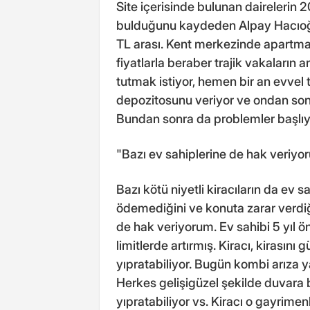
Site içerisinde bulunan dairelerin 2
bulduğunu kaydeden Alpay Hacıoğlu, 
TL arası. Kent merkezinde apartman 
fiyatlarla beraber trajik vakaların
tutmak istiyor, hemen bir an evvel ta
depozitosunu veriyor ve ondan son
Bundan sonra da problemler başlıy
"Bazı ev sahiplerine de hak veriyo
Bazı kötü niyetli kiracıların da ev s
ödemediğini ve konuta zarar verdiğ
de hak veriyorum. Ev sahibi 5 yıl ö
limitlerde artırmış. Kiracı, kirası
yıpratabiliyor. Bugün kombi arıza
Herkes gelişigüzel şekilde duvara b
yıpratabiliyor vs. Kiracı o gayrimen