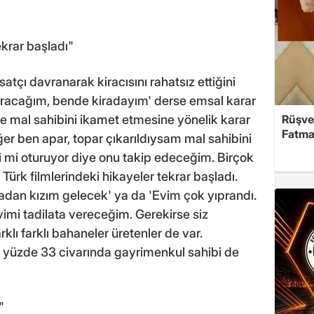
ekrar başladı"
satçı davranarak kiracısını rahatsız ettiğini
turacağım, bende kiradayım' derse emsal karar
Rüşve
 ve mal sahibini ikamet etmesine yönelik karar
Fatma,
ğer ben apar, topar çıkarıldıysam mal sahibini
 mi oturuyor diye onu takip edeceğim. Birçok
i Türk filmlerindeki hikayeler tekrar başladı.
adan kızım gelecek' ya da 'Evim çok yıprandı.
Evimi tadilata vereceğim. Gerekirse siz
rklı farklı bahaneler üretenler de var.
 yüzde 33 civarında gayrimenkul sahibi de
"