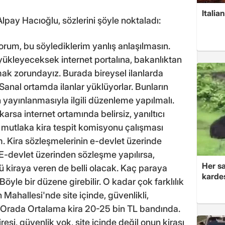
Italia
pay Hacıoğlu, sözlerini şöyle noktaladı:
rum, bu söylediklerim yanlış anlaşılmasın.
n yükleyeceksek internet portalına, bakanlıktan
mak zorundayız. Burada bireysel ilanlarda
l. Sanal ortamda ilanlar yüklüyorlar. Bunların
n yayınlanmasıyla ilgili düzenleme yapılmalı.
karsa internet ortamında belirsiz, yanıltıcı
ız mutlaka kira tespit komisyonu çalışması
 Kira sözleşmelerinin e-devlet üzerinde
 E-devlet üzerinden sözleşme yapılırsa,
Her sa
ü kiraya veren de belli olacak. Kaç paraya
kardeş
Böyle bir düzene girebilir. O kadar çok farklılık
Mahallesi'nde site içinde, güvenlikli,
m. Orada Ortalama kira 20-25 bin TL bandında.
i, güvenlik yok, site içinde değil onun kirası