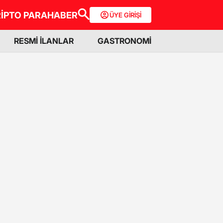
İPTO PARA
HABER
ÜYE GİRİŞİ
RESMİ İLANLAR
GASTRONOMİ