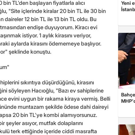
0 bin TL'den başlayan fiyatlarla alıcı
Yeni e
İstan
"Site içlerinde kiralar 20 bin TL ile 30 bin
daireler 12 bin TL ile 13 bin TL oldu. Bu
 artmasından endişe duyuyorum. Kiracı evi
şınmak istiyor. 1 aylık kirasını veriyor,
raki aylarda kirasını ödememeye başlıyor.
or" şeklinde konuştu.
rum"
ahiplerini sıkıntıya düşürdüğünü, kirasını
ini söyleyen Hacıoğlu, "Bazı ev sahiplerine
Bahçel
nce evini uygun bir rakama kiraya vermiş. Belli
MHP'de
nı gününde muntazam şekilde ödese dahi daireyi
 yapsa 20 bin TL'ye kombi alamıyorsunuz.
ir şeyler asıyor, mutfak dolaplarını
kulü terk ettiğinde içeride ciddi masrafta