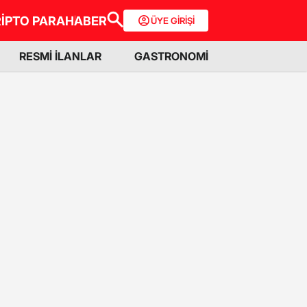
İPTO PARA
HABER
ÜYE GİRİŞİ
RESMİ İLANLAR
GASTRONOMİ