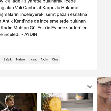
k'a iade-i ziyarette bulunarak ilçede
fing alan Vali Canbolat Karpuzlu Hükümet
malarını inceleyerek, semt pazarı esnafına
inda Antik Kenti'nde de incelemelerde bulunan
k Kadın Muhtarı Gül Esin'in Evinde sürdürülen
e inceledi. - AYDIN
Sağlık
Turizm
İnşaat
Aydın
Çine