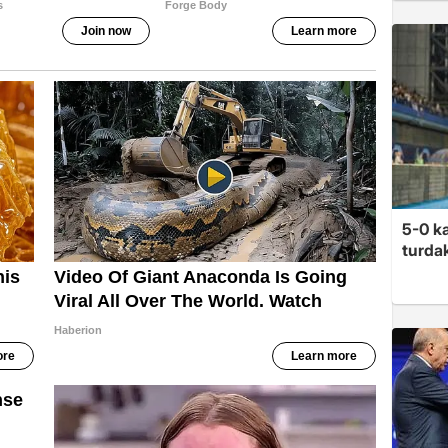
5-0 ka
turdak