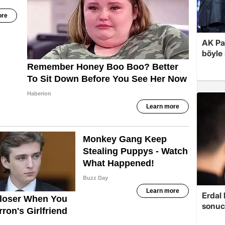
AK Par
böyle 
Erdal
sonucu