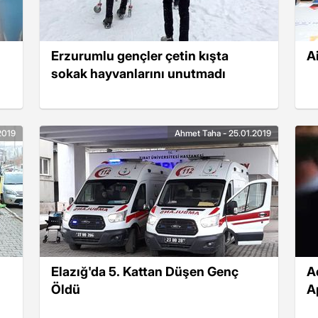
Erzurumlu gençler çetin kışta
A
sokak hayvanlarını unutmadı
2019
Ahmet Taha - 25.01.2019
Elazığ'da 5. Kattan Düşen Genç
A
Öldü
A