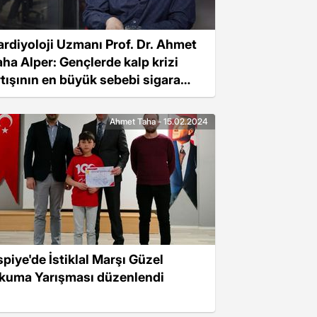
ardiyoloji Uzmanı Prof. Dr. Ahmet
aha Alper: Gençlerde kalp krizi
rtışının en büyük sebebi sigara
ullanımı
Ahmet Taha - 15.02.2024
spiye'de İstiklal Marşı Güzel
kuma Yarışması düzenlendi