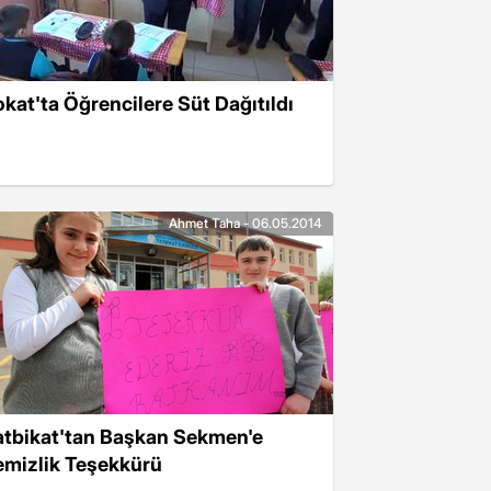
okat'ta Öğrencilere Süt Dağıtıldı
Ahmet Taha - 06.05.2014
atbikat'tan Başkan Sekmen'e
emizlik Teşekkürü