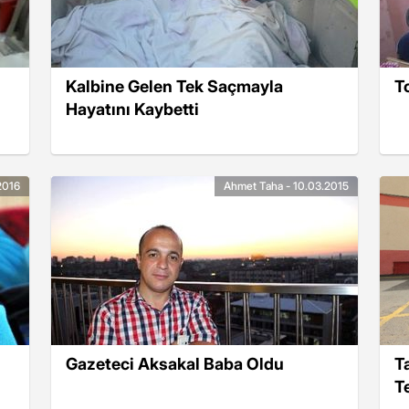
Kalbine Gelen Tek Saçmayla
T
Hayatını Kaybetti
2016
Ahmet Taha - 10.03.2015
Gazeteci Aksakal Baba Oldu
T
T