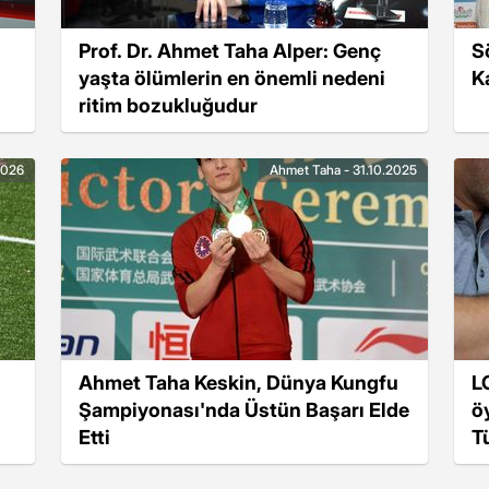
Prof. Dr. Ahmet Taha Alper: Genç
S
yaşta ölümlerin en önemli nedeni
K
ritim bozukluğudur
2026
Ahmet Taha - 31.10.2025
Ahmet Taha Keskin, Dünya Kungfu
L
Şampiyonası'nda Üstün Başarı Elde
ö
Etti
T