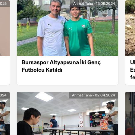
2025
Ahmet Taha - 13.09.2024
Bursaspor Altyapısına İki Genç
U
Futbolcu Katıldı
E
f
v
2024
Ahmet Taha - 02.04.2024