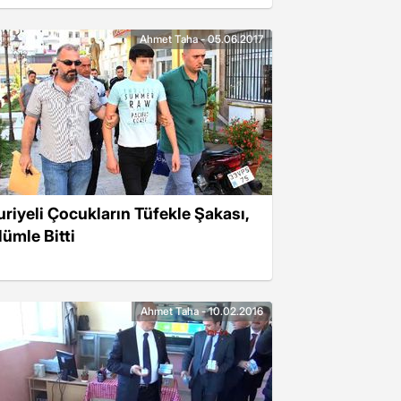
Ahmet Taha - 05.06.2017
uriyeli Çocukların Tüfekle Şakası,
lümle Bitti
Ahmet Taha - 10.02.2016