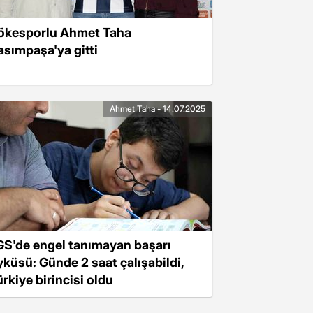
ökesporlu Ahmet Taha
asımpaşa'ya gitti
Ahmet Taha - 14.07.2025
GS'de engel tanımayan başarı
yküsü: Günde 2 saat çalışabildi,
ürkiye birincisi oldu