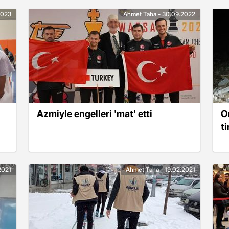
2023
Ahmet Taha - 30.09.2022
Azmiyle engelleri 'mat' etti
O
t
2021
Ahmet Taha - 19.02.2021