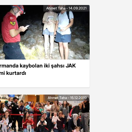
Ahmet Taha - 14.09.2021
rmanda kaybolan iki şahsı JAK
imi kurtardı
Ahmet Taha - 15.12.2019