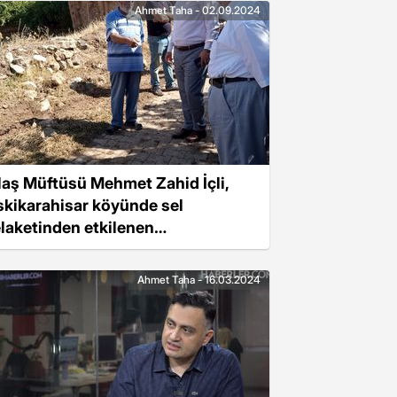
Ahmet Taha - 02.09.2024
laş Müftüsü Mehmet Zahid İçli,
skikarahisar köyünde sel
elaketinden etkilenen
atandaşlara ziyarette bulundu
Ahmet Taha - 16.03.2024