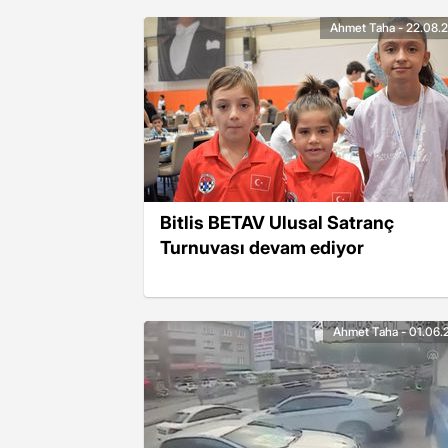
Ahmet Taha - 22.08.
Bitlis BETAV Ulusal Satranç
Turnuvası devam ediyor
Ahmet Taha - 01.06.