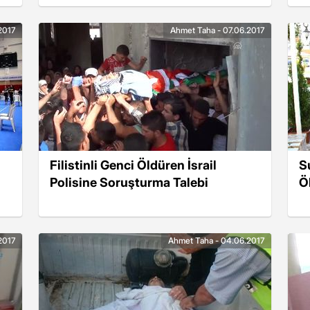
2017
Ahmet Taha - 07.06.2017
Filistinli Genci Öldüren İsrail
S
Polisine Soruşturma Talebi
Ö
2017
Ahmet Taha - 04.06.2017