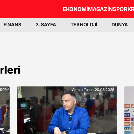
EKONOMİ
MAGAZİN
SPOR
KR
FİNANS
3. SAYFA
TEKNOLOJİ
DÜNYA
leri
2026
Ahmet Taha - 20.06.2026