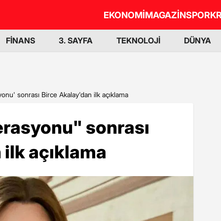
EKONOMİ
MAGAZİN
SPOR
KR
FİNANS
3. SAYFA
TEKNOLOJİ
DÜNYA
nu' sonrası Birce Akalay'dan ilk açıklama
rasyonu" sonrası
 ilk açıklama