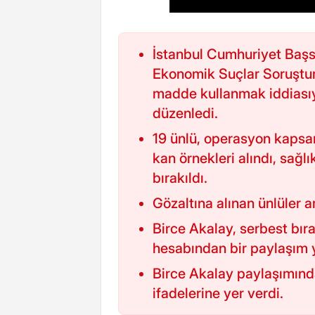
İstanbul Cumhuriyet Başsa
Ekonomik Suçlar Soruştur
madde kullanmak iddiasıy
düzenledi.
19 ünlü, operasyon kapsam
kan örnekleri alındı, sağl
bırakıldı.
Gözaltına alınan ünlüler 
Birce Akalay, serbest bı
hesabından bir paylaşım y
Birce Akalay paylaşımında, 
ifadelerine yer verdi.