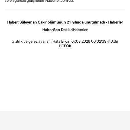
ve en güncel gelişmeler Haberler.com’da.
Haber: Süleyman Çakır ölümünün 21. yılında unutulmadı - Haberler
Haber
Son Dakika
Haberler
Gizlilik ve çerez ayarları
[Hata Bildir]
07.08.2026 00:02:39 #.0.3#
.HCFOK.