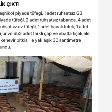
K ÇIKTI
şnikof piyade tüfeği, 1 adet ruhsatsız G3
piyade tüfeği, 2 adet ruhsatsız tabanca, 4 adet
uhsatsız av tüfeği, 1 adet havalı tüfek, 1 adet
jör ve 652 adet farklı çap ve ebatta fişek ele
ş kenevir bitkisi ile yaklaşık 30 santimetre
lundu.