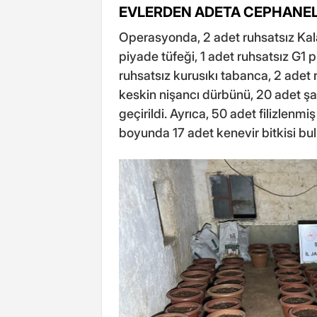
EVLERDEN ADETA CEPHANELİ
Operasyonda, 2 adet ruhsatsız Kala
piyade tüfeği, 1 adet ruhsatsız G1 
ruhsatsız kurusıkı tabanca, 2 adet r
keskin nişancı dürbünü, 20 adet şar
geçirildi. Ayrıca, 50 adet filizlenmi
boyunda 17 adet kenevir bitkisi bu