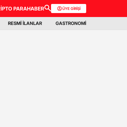
İPTO PARA
HABER
ÜYE GİRİŞİ
RESMİ İLANLAR
GASTRONOMİ