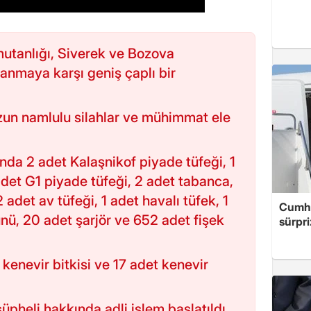
mutanlığı, Siverek ve Bozova
hlanmaya karşı geniş çaplı bir
un namlulu silahlar ve mühimmat ele
sında 2 adet Kalaşnikof piyade tüfeği, 1
adet G1 piyade tüfeği, 2 adet tabanca,
 adet av tüfeği, 1 adet havalı tüfek, 1
Cumhu
nü, 20 adet şarjör ve 652 adet fişek
sürpri
 kenevir bitkisi ve 17 adet kenevir
heli hakkında adli işlem başlatıldı.