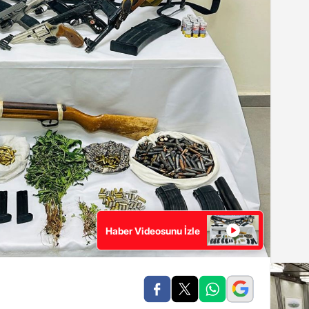
Haber Videosunu İzle