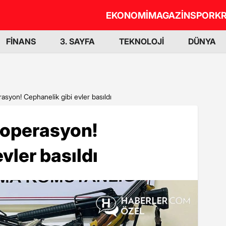
EKONOMİ
MAGAZİN
SPOR
KR
FİNANS
3. SAYFA
TEKNOLOJİ
DÜNYA
rasyon! Cephanelik gibi evler basıldı
 operasyon!
vler basıldı