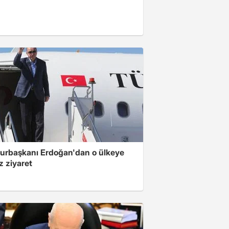
rbaşkanı Erdoğan'dan o ülkeye
z ziyaret