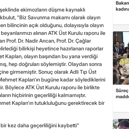
Bakan 
kadın
 şeklinde ekimozların düşme kaynaklı
Akbulut, "Biz Savunma makamı olarak olayın
 bilincinin açık olduğunu, dolayısıyla olayın
u beyanlarımızı alınan ATK Üst Kurulu raporu ile
n Prof. Dr. Nadir Arıcan, Prof. Dr. Çağlar
ediği bilirkişi heyetince hazırlanan raporlar
et Kaplan, olayın başından bu yana verdiği
mış, hep doğruları söylemiştir. Olaydan sonra
içine girmemiştir. Sonuç olarak Adli Tıp Üst
 Mehmet Kaplan'ın bugüne kadar söylediklerini
r. Böylece ATK Üst Kurulu raporu ile birlikte
Süreç 
arın hiçbirinin geçerliliği kalmamıştır.
madde
et Kaplan'ın tutukluluğunu gerektirecek bir
bir kez daha geçerliliğini kaybetti"