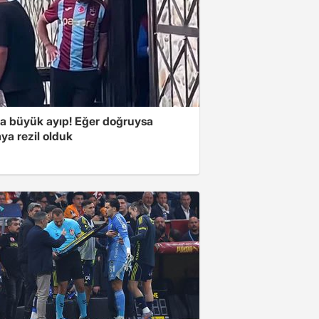
'a büyük ayıp! Eğer doğruysa
ya rezil olduk