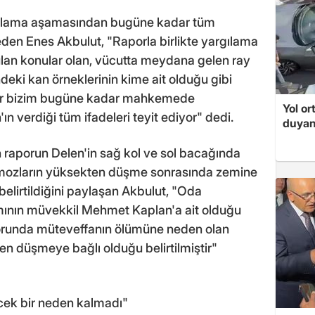
rgılama aşamasından bugüne kadar tüm
de eden Enes Akbulut, "Raporla birlikte yargılama
lan konular olan, vücutta meydana gelen ray
ndeki kan örneklerinin kime ait olduğu gibi
por bizim bugüne kadar mahkemede
Yol or
n verdiği tüm ifadeleri teyit ediyor" dedi.
duyan
 raporun Delen'in sağ kol ve sol bacağında
ekimozların yüksekten düşme sonrasında zemine
belirtildiğini paylaşan Akbulut, "Oda
amının müvekkil Mehmet Kaplan'a ait olduğu
raporunda müteveffanın ölümüne neden olan
n düşmeye bağlı olduğu belirtilmiştir"
ecek bir neden kalmadı"