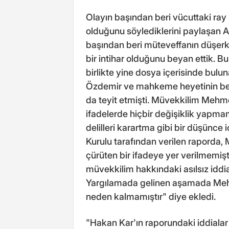
Olayın başından beri vücuttaki ray
olduğunu söylediklerini paylaşan 
başından beri müteveffanın düşerken
bir intihar olduğunu beyan ettik. B
birlikte yine dosya içerisinde buluna
Özdemir ve mahkeme heyetinin belirl
da teyit etmişti. Müvekkilim Mehm
ifadelerde hiçbir değişiklik yapma
delilleri karartma gibi bir düşünce 
Kurulu tarafından verilen raporda,
çürüten bir ifadeye yer verilmemişti
müvekkilim hakkındaki asılsız iddial
Yargılamada gelinen aşamada Mehm
neden kalmamıştır" diye ekledi.
"Hakan Kar'ın raporundaki iddialar 