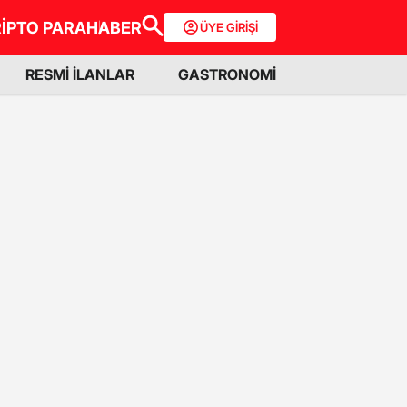
İPTO PARA
HABER
ÜYE GİRİŞİ
RESMİ İLANLAR
GASTRONOMİ