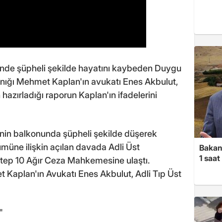
inde şüpheli şekilde hayatını kaybeden Duygu
anığı Mehmet Kaplan'ın avukatı Enes Akbulut,
 hazırladığı raporun Kaplan'ın ifadelerini
inin balkonunda şüpheli şekilde düşerek
ümüne ilişkin açılan davada Adli Üst
Bakan
1 saa
ntep 10 Ağır Ceza Mahkemesine ulaştı.
 Kaplan'ın Avukatı Enes Akbulut, Adli Tıp Üst
"