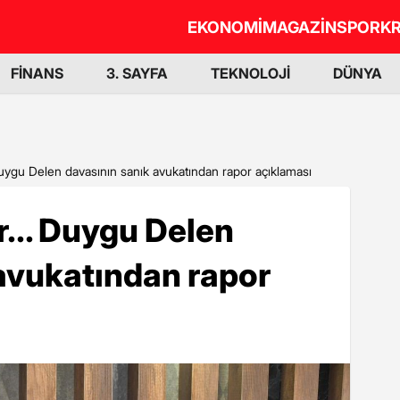
EKONOMİ
MAGAZİN
SPOR
KR
FİNANS
3. SAYFA
TEKNOLOJİ
DÜNYA
Duygu Delen davasının sanık avukatından rapor açıklaması
... Duygu Delen
avukatından rapor