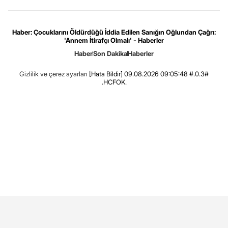
Haber: Çocuklarını Öldürdüğü İddia Edilen Sanığın Oğlundan Çağrı:
'Annem İtirafçı Olmalı' - Haberler
Haber
Son Dakika
Haberler
Gizlilik ve çerez ayarları
[Hata Bildir]
09.08.2026 09:05:48 #.0.3#
.HCFOK.