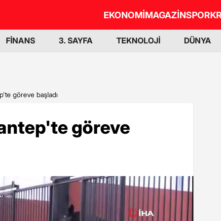
EKONOMİ
MAGAZİN
SPOR
KR
FİNANS
3. SAYFA
TEKNOLOJİ
DÜNYA
ep'te göreve başladı
iantep'te göreve