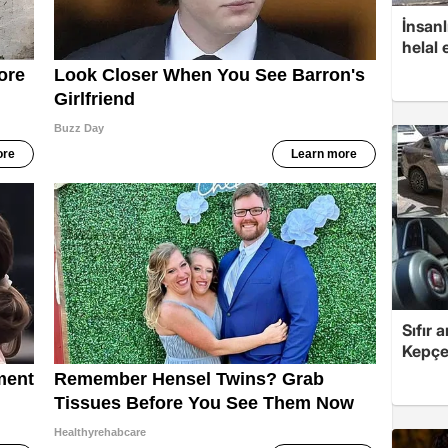
İnsanl
helal 
Sıfır 
Kepçe