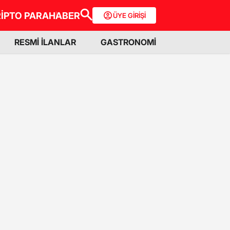
İPTO PARA
HABER
ÜYE GİRİŞİ
RESMİ İLANLAR
GASTRONOMİ