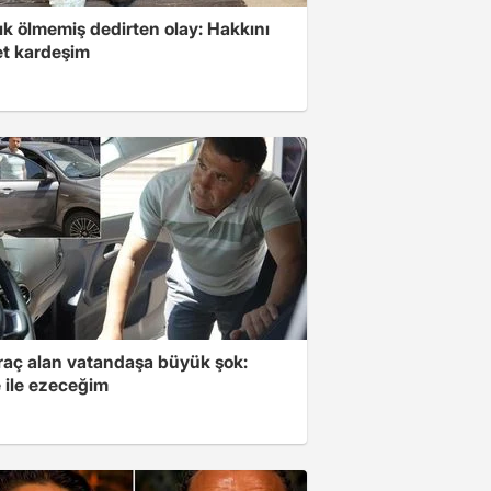
ık ölmemiş dedirten olay: Hakkını
et kardeşim
araç alan vatandaşa büyük şok:
 ile ezeceğim