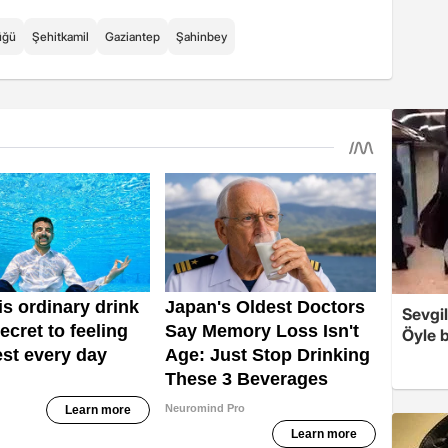
üğü
Şehitkamil
Gaziantep
Şahinbey
Sevgil
Öyle b