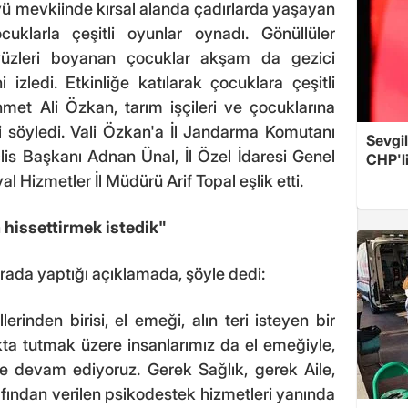
yü mevkiinde kırsal alanda çadırlarda yaşayan
ocuklarla çeşitli oyunlar oynadı. Gönüllüler
, yüzleri boyanan çocuklar akşam da gezici
 izledi. Etkinliğe katılarak çocuklara çeşitli
met Ali Özkan, tarım işçileri ve çocuklarına
ni söyledi. Vali Özkan'a İl Jandarma Komutanı
Sevgil
is Başkanı Adnan Ünal, İl Özel İdaresi Genel
CHP'l
al Hizmetler İl Müdürü Arif Topal eşlik etti.
hissettirmek istedik"
rada yaptığı açıklamada, şöyle dedi:
lerinden birisi, el emeği, alın teri isteyen bir
kta tutmak üzere insanlarımız da el emeğiyle,
eye devam ediyoruz. Gerek Sağlık, gerek Aile,
fından verilen psikodestek hizmetleri yanında