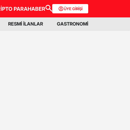
İPTO PARA
HABER
ÜYE GİRİŞİ
RESMİ İLANLAR
GASTRONOMİ