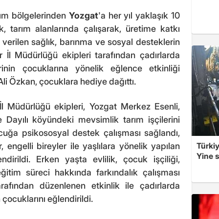
rım bölgelerinden
Yozgat
'a her yıl yaklaşık 10
k, tarım alanlarında çalışarak, üretime katkı
n verilen sağlık, barınma ve sosyal desteklerin
 İl Müdürlüğü ekipleri tarafından çadırlarda
inin çocuklarına yönelik eğlence etkinliği
li Özkan, çocuklara hediye dağıttı.
İl Müdürlüğü ekipleri, Yozgat Merkez Esenli,
Dayılı köyündeki mevsimlik tarım işçilerini
ocuğa psikososyal destek çalışması sağlandı,
Türkiy
engelli bireyler ile yaşlılara yönelik yapılan
Yine s
ndirildi. Erken yaşta evlilik, çocuk işçiliği,
ğitim süreci hakkında farkındalık çalışması
tarafından düzenlenen etkinlik ile çadırlarda
çocuklarını eğlendirildi.