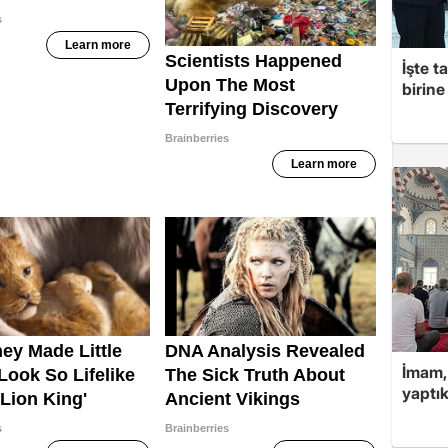
İşte t
birine 
İmam,
yaptık