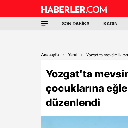
SON DAKİKA
KADIN
Anasayfa
Yerel
Yozgat'ta mevsimlik tarı
Yozgat'ta mevsiml
çocuklarına eğle
düzenlendi