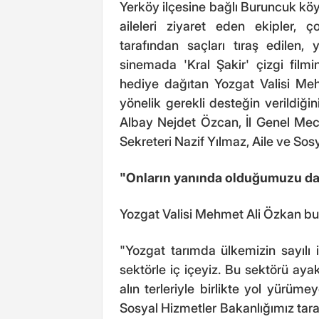
Yerköy ilçesine bağlı Buruncuk kö
aileleri ziyaret eden ekipler, ç
tarafından saçları tıraş edilen
sinemada 'Kral Şakir' çizgi filmini
hediye dağıtan Yozgat Valisi Meh
yönelik gerekli desteğin verildiği
Albay Nejdet Özcan, İl Genel Mecl
Sekreteri Nazif Yılmaz, Aile ve Sosy
"Onların yanında olduğumuzu da 
Yozgat Valisi Mehmet Ali Özkan bu
"Yozgat tarımda ülkemizin sayılı il
sektörle iç içeyiz. Bu sektörü aya
alın terleriyle birlikte yol yürüm
Sosyal Hizmetler Bakanlığımız tara