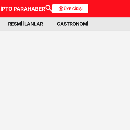
İPTO PARA
HABER
ÜYE GİRİŞİ
RESMİ İLANLAR
GASTRONOMİ