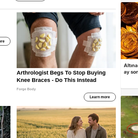
Altına
ay son