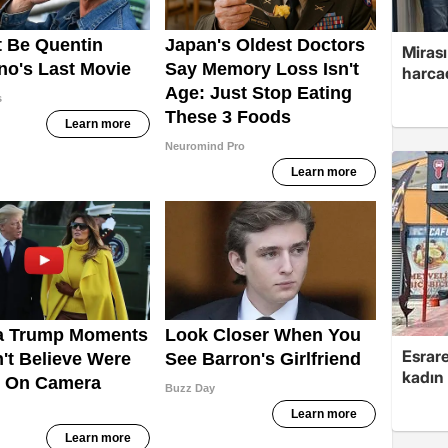
Mirası
harcad
Esrare
kadın