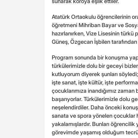
sunarak koroya eşlik ettiler.
Atatürk Ortaokulu öğrencilerinin or
öğretmeni Mihriban Bayar ve Sosya
hazırlanırken, Vize Lisesinin türkü
Güneş, Özgecan İşbilen tarafından 
Program sonunda bir konuşma ya
türkülerimizle dolu bir geceyi bizl
kutluyorum diyerek şunları söyledi;
işte sanat, işte kültür, işte perfo
çocuklarımıza inandığımız zaman b
başarıyorlar. Türkülerimizle dolu g
neşelendirdiler. Daha önceki konuş
sanata ve spora yönelen çocuklar 
yakalamışlardır. Bunları öğrencilik
görevimde yaşamış olduğum tecrü