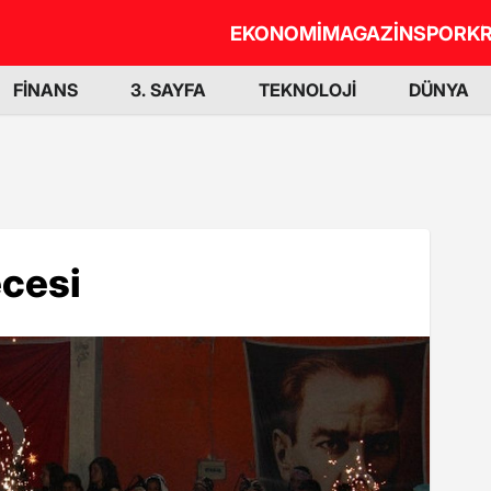
EKONOMİ
MAGAZİN
SPOR
KR
FİNANS
3. SAYFA
TEKNOLOJİ
DÜNYA
ecesi