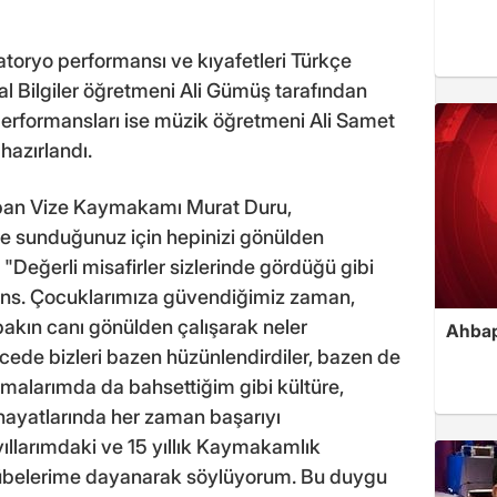
atoryo performansı ve kıyafetleri Türkçe
l Bilgiler öğretmeni Ali Gümüş tarafından
 performansları ise müzik öğretmeni Ali Samet
hazırlandı.
pan Vize Kaymakamı Murat Duru,
ere sunduğunuz için hepinizi gönülden
 "Değerli misafirler sizlerinde gördüğü gibi
rmans. Çocuklarımıza güvendiğimiz zaman,
akın canı gönülden çalışarak neler
Ahbap
ecede bizleri bazen hüzünlendirdiler, bazen de
malarımda da bahsettiğim gibi kültüre,
hayatlarında her zaman başarıyı
 yıllarımdaki ve 15 yıllık Kaymakamlık
belerime dayanarak söylüyorum. Bu duygu