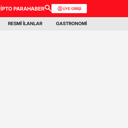
İPTO PARA
HABER
ÜYE GİRİŞİ
RESMİ İLANLAR
GASTRONOMİ