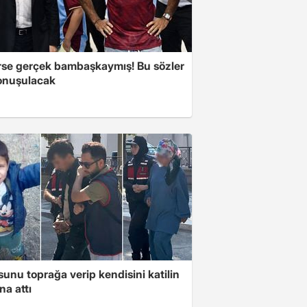
se gerçek bambaşkaymış! Bu sözler
onuşulacak
unu toprağa verip kendisini katilin
na attı