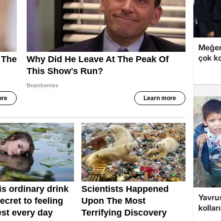
Meğer
çok k
Yavrus
kolları