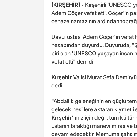
(KIRŞEHİR) -
Kırşehirli 'UNESCO y
Adem Göçer vefat etti. Göçer'in p
cenaze namazının ardından toprağa v
Davul ustası Adem Göçer'in vefat 
hesabından duyurdu. Duyuruda, "Şe
biri olan 'UNESCO yaşayan insan h
vefat etti" denildi.
Kırşehir
Valisi Murat Sefa Demiryü
dedi:
"Abdallık geleneğinin en güçlü tem
gelecek nesillere aktaran kıymetli 
Kırşehir
'imiz için değil, tüm kültü
ustanın bıraktığı manevi miras ve 
devam edecektir. Merhuma şahsım v