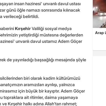
aşayan insan hazinesi' unvanlı davul ustası
azar günü öğle namazı sonrasında kılınacak
erileceği belirtildi.
haberini
Kırşehir
Valiliği sosyal medya
Arap ü
hrimizin yetiştirdiği müstesna değerlerden
azinesi' unvanlı davul ustamız Adem Göçer
rek de yayınladığı başsağlığı mesajında şöyle
silcilerinden biri olarak kadim kültürümüzü
sanatçımızın aramızdan ayrılışı, yalnızca
r mirasımız için büyük bir kayıptır. Adem Göçer
bu topraklara ait ritimler, daima yaşamaya
e Kırşehir halkı adına Allah'tan rahmet;