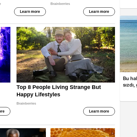
Bu hal
sızdı,