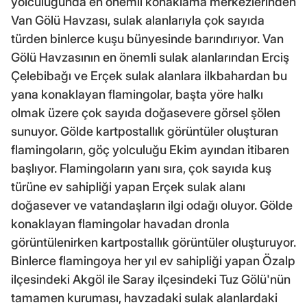
yolculuğunda en önemli konaklama merkezlerinden
Van Gölü Havzası, sulak alanlarıyla çok sayıda
türden binlerce kuşu bünyesinde barındırıyor. Van
Gölü Havzasının en önemli sulak alanlarından Erciş
Çelebibağı ve Erçek sulak alanlara ilkbahardan bu
yana konaklayan flamingolar, başta yöre halkı
olmak üzere çok sayıda doğasevere görsel şölen
sunuyor. Gölde kartpostallık görüntüler oluşturan
flamingoların, göç yolculuğu Ekim ayından itibaren
başlıyor. Flamingoların yanı sıra, çok sayıda kuş
türüne ev sahipliği yapan Erçek sulak alanı
doğasever ve vatandaşların ilgi odağı oluyor. Gölde
konaklayan flamingolar havadan dronla
görüntülenirken kartpostallık görüntüler oluşturuyor.
Binlerce flamingoya her yıl ev sahipliği yapan Özalp
ilçesindeki Akgöl ile Saray ilçesindeki Tuz Gölü'nün
tamamen kuruması, havzadaki sulak alanlardaki