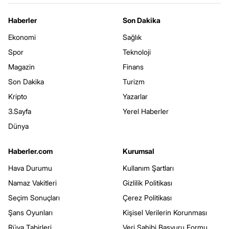
Haberler
Son Dakika
Ekonomi
Sağlık
Spor
Teknoloji
Magazin
Finans
Son Dakika
Turizm
Kripto
Yazarlar
3.Sayfa
Yerel Haberler
Dünya
Haberler.com
Kurumsal
Hava Durumu
Kullanım Şartları
Namaz Vakitleri
Gizlilik Politikası
Seçim Sonuçları
Çerez Politikası
Şans Oyunları
Kişisel Verilerin Korunması
Rüya Tabirleri
Veri Sahibi Başvuru Formu