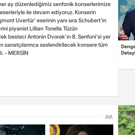
 her ay düzenlediğimiz senfonik konserlerimize
serleriyle ile devam ediyoruz. Konserin
mont Uvertür' eserinin yanı sıra Schubert'in
ini piyanist Lillian Tonella Tüzün
ek besteci Antonin Dvorak'ın 8. Senfoni'si yer
n sanatçılarınca seslendirilecek konsere tüm
Dengel
Detayl
di. - MERSİN