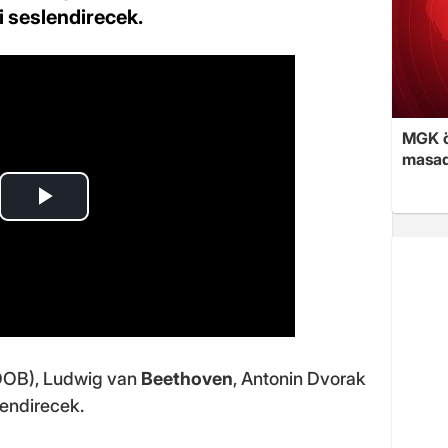
i seslendirecek.
MGK ön
masad
MDOB), Ludwig van
Beethoven
, Antonin Dvorak
lendirecek.