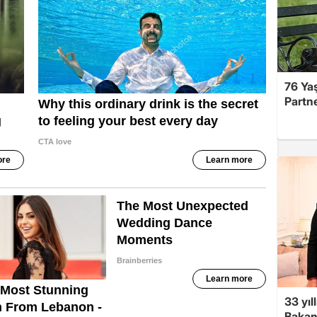
76 Ya
Partne
33 yıl
Bakanl