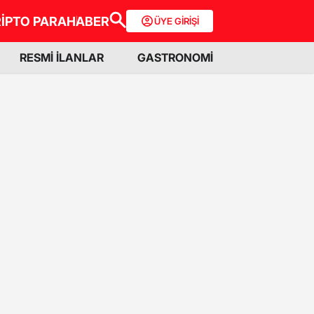
İPTO PARA
HABER
ÜYE GİRİŞİ
RESMİ İLANLAR
GASTRONOMİ