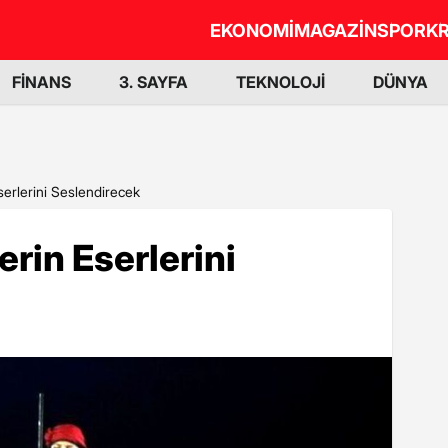
EKONOMİ
MAGAZİN
SPOR
KR
FİNANS
3. SAYFA
TEKNOLOJİ
DÜNYA
erlerini Seslendirecek
rin Eserlerini