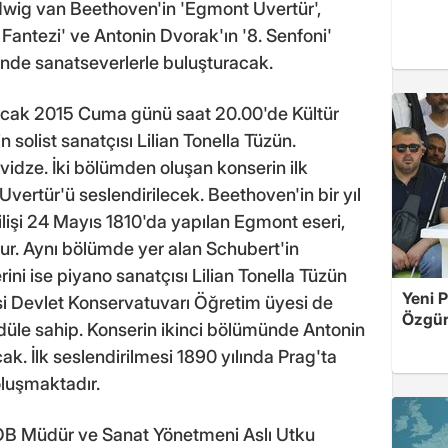
dwig van Beethoven'in 'Egmont Uvertür',
 Fantezi' ve Antonin Dvorak'ın '8. Senfoni'
inde sanatseverlerle buluşturacak.
cak 2015 Cuma günü saat 20.00'de Kültür
solist sanatçısı Lilian Tonella Tüzün.
idze. İki bölümden oluşan konserin ilk
rtür'ü seslendirilecek. Beethoven'in bir yıl
ilişi 24 Mayıs 1810'da yapılan Egmont eseri,
ur. Aynı bölümde yer alan Schubert'in
rini ise piyano sanatçısı Lilian Tonella Tüzün
Yeni P
si Devlet Konservatuvarı Öğretim üyesi de
Özgür 
ödüle sahip. Konserin ikinci bölümünde Antonin
cak. İlk seslendirilmesi 1890 yılında Prag'ta
oluşmaktadır.
DOB Müdür ve Sanat Yönetmeni Aslı Utku