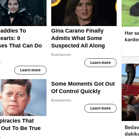
Her sa
kardeş
Bedav
dakika