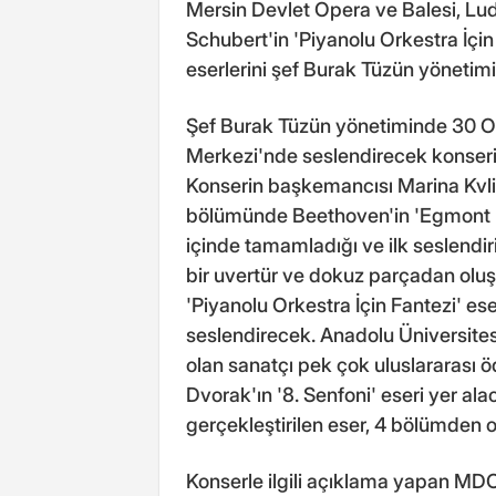
Mersin Devlet Opera ve Balesi, Lu
Schubert'in 'Piyanolu Orkestra İçin
eserlerini şef Burak Tüzün yönetim
Şef Burak Tüzün yönetiminde 30 O
Merkezi'nde seslendirecek konserin 
Konserin başkemancısı Marina Kvliv
bölümünde Beethoven'in 'Egmont Uve
içinde tamamladığı ve ilk seslendir
bir uvertür ve dokuz parçadan oluş
'Piyanolu Orkestra İçin Fantezi' ese
seslendirecek. Anadolu Üniversite
olan sanatçı pek çok uluslararası 
Dvorak'ın '8. Senfoni' eseri yer ala
gerçekleştirilen eser, 4 bölümden 
Konserle ilgili açıklama yapan M