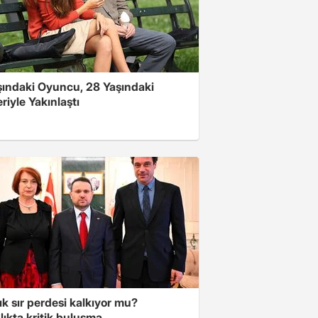
şındaki Oyuncu, 28 Yaşındaki
riyle Yakınlaştı
lık sır perdesi kalkıyor mu?
ıkta kritik buluşma