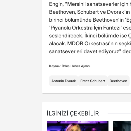
Engin, "Mersinli sanatseverler için
Beethoven, Schubert ve Dvorak'ın e
birinci bölümünde Beethoven'in 'Eg
'Piyanolu Orkestra İçin Fantezi' eser
seslendirecek. İkinci bölümde ise Ç
alacak. MDOB Orkestrası'nın seçki
sanatseverleri davet ediyoruz" de
Kaynak: İhlas Haber Ajansı
Antonin Dvorak
Franz Schubert
Beethoven